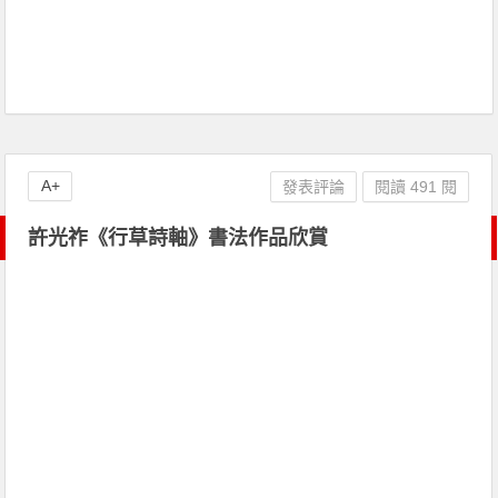
A+
發表評論
閱讀 491 閱
許光祚《行草詩軸》書法作品欣賞