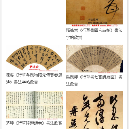
釋擔當《行草書四言詩軸》書法
字帖欣賞
陳鎏《行草韋應物陪元侍御春遊
吳應卯《行草書七言詩扇面》書
詩》書法字帖欣賞
法欣賞
茅坤《行草陸游詩卷》書法欣賞