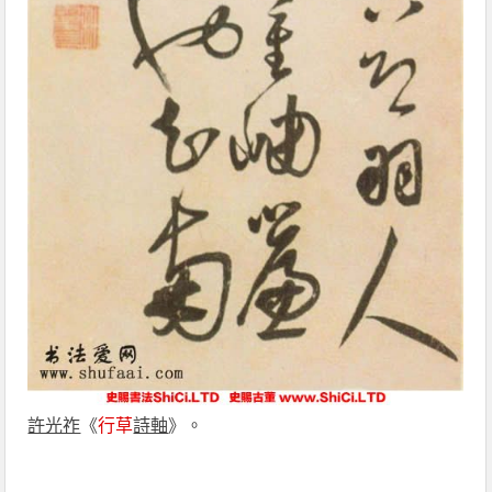
許光祚
《
行草
詩軸
》。