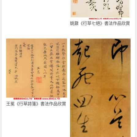
姚鼐《行草七絕》書法作品欣賞
王冕《行草詩箋》書法作品欣賞