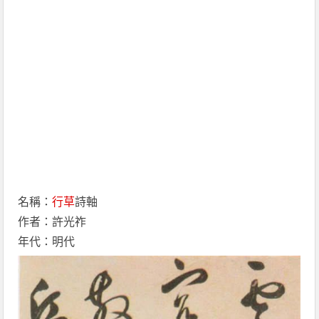
名稱：
行草
詩軸
作者：許光祚
年代：明代