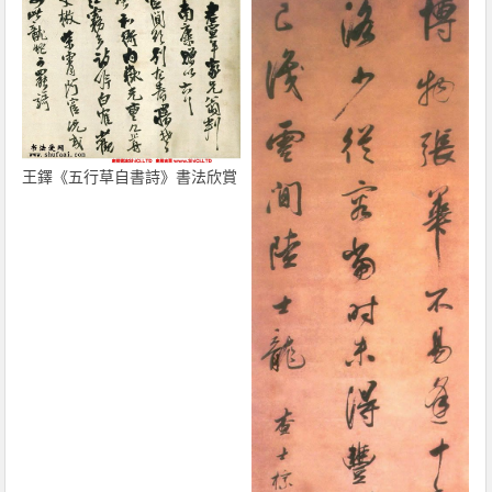
王鐸《五行草自書詩》書法欣賞