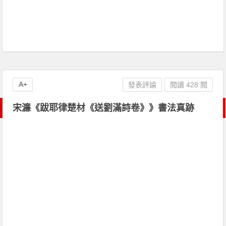
A+
發表評論
閱讀 428 閱
宋濂《跋耶律楚材《送劉滿詩卷》》書法真跡