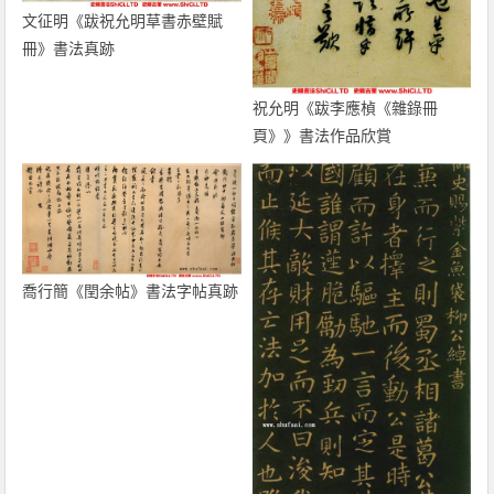
文征明《跋祝允明草書赤壁賦
冊》書法真跡
祝允明《跋李應楨《雜錄冊
頁》》書法作品欣賞
喬行簡《閏余帖》書法字帖真跡