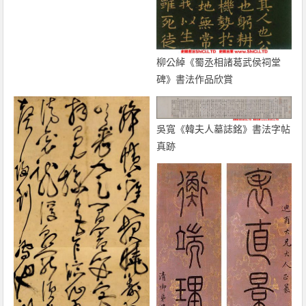
柳公綽《蜀丞相諸葛武侯祠堂
碑》書法作品欣賞
吳寬《韓夫人墓誌銘》書法字帖
真跡