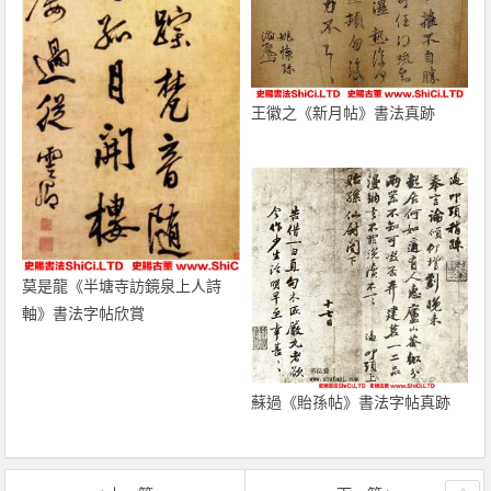
王徽之《新月帖》書法真跡
莫是龍《半塘寺訪鏡泉上人詩
軸》書法字帖欣賞
蘇過《貽孫帖》書法字帖真跡