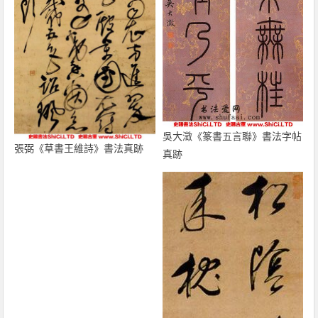
吳大澂《篆書五言聯》書法字帖
張弼《草書王維詩》書法真跡
真跡