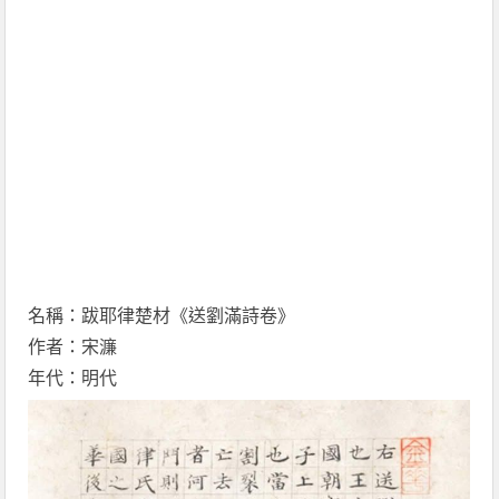
名稱：跋耶律楚材《送劉滿詩卷》
作者：宋濂
年代：明代