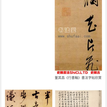
董其昌《行書軸》書法字帖欣賞