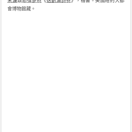
宋濂
跋
耶律楚材
《
送劉滿詩卷
》，楷書。美國紐約大都
會博物館藏。