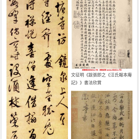
文征明《跋張即之《汪氏報本庵
記》》書法欣賞