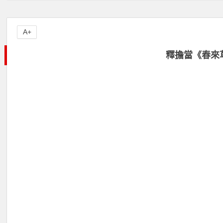
A+
釋擔當《春來