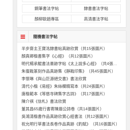
鋼筆書法字帖
隸書書法字帖
顏柳歐趙專區
高清書法字帖
隨機書法字帖
半步齋主王寶洺隸書帖真跡欣賞（共15張圖片）
顏真卿楷書集字《心經》（共12張圖片）
明代楊承鯤書法墨跡字帖《太上說多心經》（共4張圖片）
朱復戡篆刻作品真跡集《靜戡印集》（共45張圖片）
李懷琳《與山巨源絕交書》書法欣賞
清代小楷《易經》朱絲欄精寫本（共24張圖片）
唐楷範本《等慈寺碑集字古詩》（共17張圖片）
陳介祺《信札》書法欣賞
董其昌65歲行書寄陳眉公詩卷（共14張圖片）
吳鴻清楷書作品真跡欣賞心經書法（共12張圖片）
祝允明行草書法長卷作品真跡《釣賦》（共16張圖片）