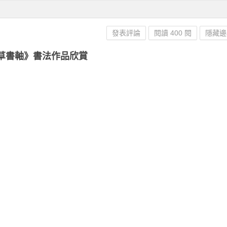
發表評論
閱讀 400 閱
隱藏邊
草書軸》書法作品欣賞