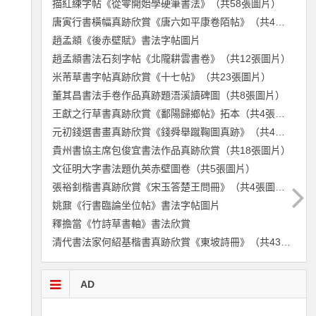
描紅練字帖《從零開始學硬筆書法》（共58張圖片）
唐寅行書橫幅真跡欣賞《唐六如平康卷陌帖》（共4張圖片）
趙孟頫《後赤壁賦》書法字帖圖片
趙孟頫書法石刻字帖《北隴耕雲書卷》（共12張圖片）
米芾草書字帖真跡欣賞《十七帖》（共23張圖片）
董其昌書法手卷作品真跡題浯溪讀碑圖（共8張圖片）
王獻之行草書真跡欣賞《鄱陽歸鄉帖》拓本（共4張圖片）
元初錢選書畫真跡欣賞《錢舜舉蹴鞠圖真跡》（共4張圖片）
貴州書協主席包俊宜書法作品真跡欣賞（共18張圖片）
文征明大字書法題仇英赤壁圖卷（共5張圖片）
張裕釗楷書真跡欣賞《宋玉答楚王問冊》（共4張圖片）
姚鼐《行書臨論坐位帖》書法字帖圖片
釋擔當《竹詩草書軸》書法欣賞
清代書法家何紹基楷書真跡欣賞《東坡詩冊》（共43張圖片）
AD