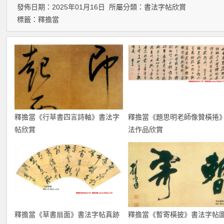
發佈日期：2025年01月16日 所屬分類：
書法字帖欣賞
標籤：
釋擔當
釋擔當《行草書四言詩軸》書法字
釋擔當《題思明老師像贊橫捲
帖欣賞
法作品欣賞
釋擔當《草書扇面》書法字帖真跡
釋擔當《暫寄橫披》書法字帖