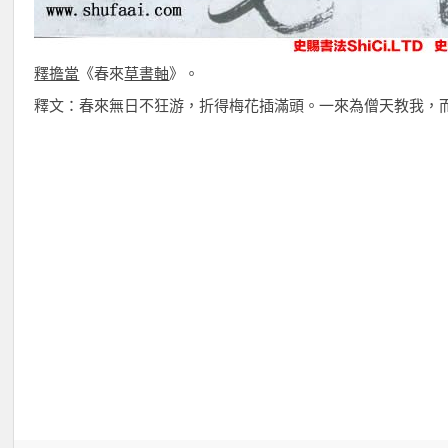
釋擔當
《春來
草書軸
》。
釋文：春來無日不狂游，折得梅花插滿頭。一來為僧天教我，