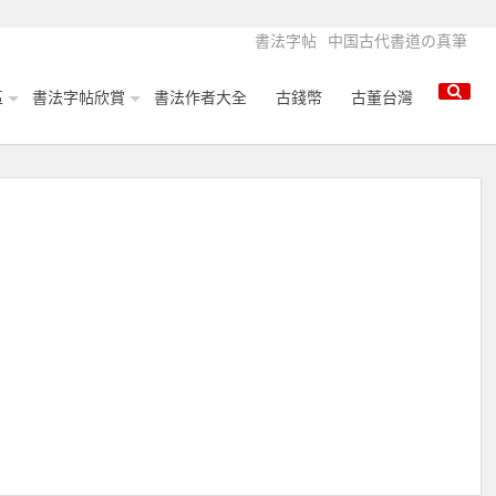
書法字帖
中国古代書道の真筆
區
書法字帖欣賞
書法作者大全
古錢幣
古董台灣