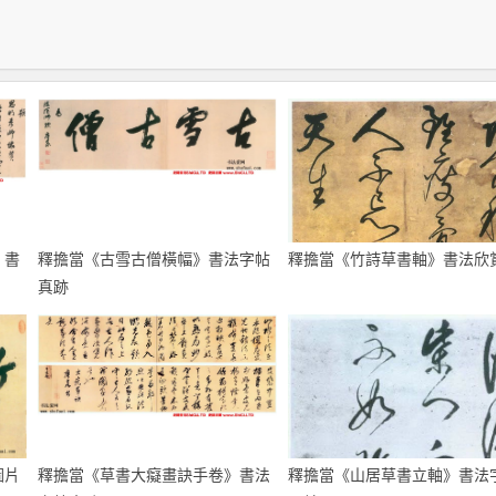
》書
釋擔當《古雪古僧橫幅》書法字帖
釋擔當《竹詩草書軸》書法欣
真跡
圖片
釋擔當《草書大癡畫訣手卷》書法
釋擔當《山居草書立軸》書法