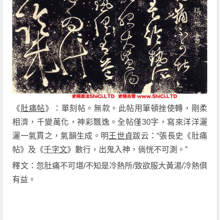
《
肚痛帖
》：單刻帖。無款。此帖用筆頓挫使轉，剛柔
相濟，千變萬化，神彩飄逸。全帖僅30字，寫來洋洋灑
灑一氣貫之，氣韻生成。明
王世貞
跋云：“張長史《肚痛
帖》及《
千字文
》數行，出鬼入神，倘恍不可測。”
釋文：忽肚痛不可堪/不知是冷熱所/致欲服大黃湯/冷熱俱
有益。