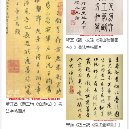
程荃《跋卞文瑜《溪山秋藹圖
卷》》書法字帖圖片
董其昌《題王珣《伯遠帖》》書
法字帖圖片
宋濂《跋王詵《煙江疊嶂圖》》