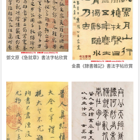
鄧文原《急就章》書法字帖欣賞
金農《隸書雜記》書法字帖欣賞