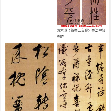
吳大澂《篆書五言聯》書法字帖
真跡