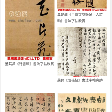
莫是龍《半塘寺訪鏡泉上人詩
軸》書法字帖欣賞
董其昌《行書軸》書法字帖欣賞
蘇過《貽孫帖》書法字帖真跡