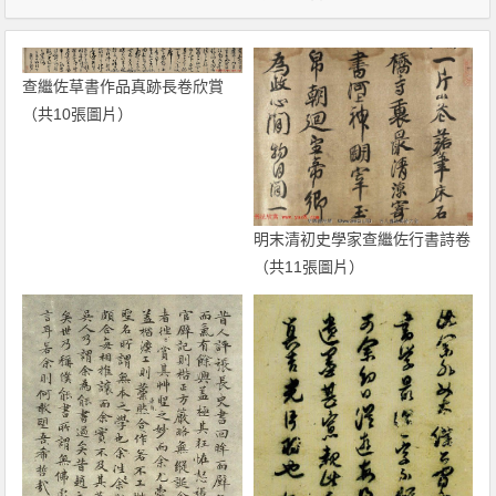
查繼佐草書作品真跡長卷欣賞
（共10張圖片）
明末清初史學家查繼佐行書詩卷
（共11張圖片）