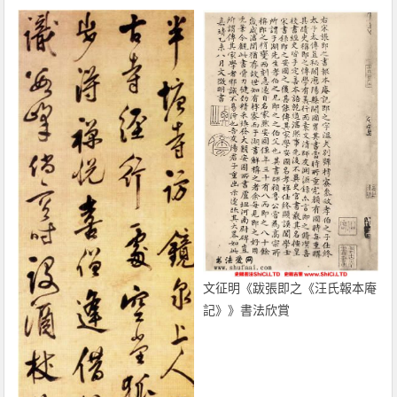
文征明《跋張即之《汪氏報本庵
記》》書法欣賞