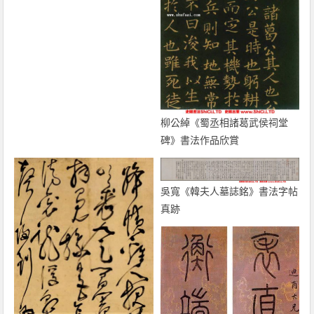
柳公綽《蜀丞相諸葛武侯祠堂
碑》書法作品欣賞
吳寬《韓夫人墓誌銘》書法字帖
真跡