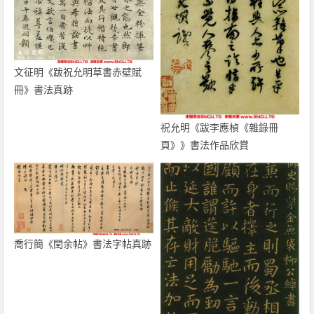
文征明《跋祝允明草書赤壁賦
冊》書法真跡
祝允明《跋李應楨《雜錄冊
頁》》書法作品欣賞
喬行簡《閏余帖》書法字帖真跡