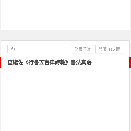
A+
發表評論
閱讀 415 閱
查繼佐《行書五言律詩軸》書法真跡