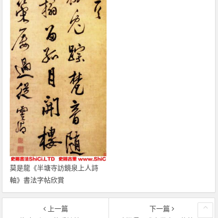
莫是龍《半塘寺訪鏡泉上人詩
軸》書法字帖欣賞
上一篇
下一篇