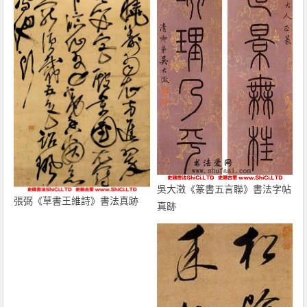
吳大澂《篆書五言聯》書法字帖
張弼《草書王維詩》書法真跡
真跡