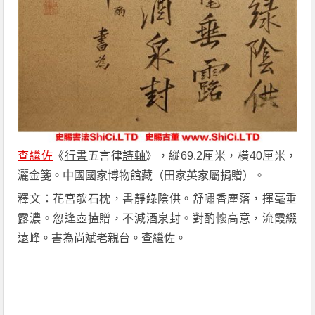
查繼佐
《
行書
五言律
詩軸
》，縱69.2厘米，橫40厘米，
灑金箋。中國國家博物館藏（田家英家屬捐贈）。
釋文：花宮欹石枕，書靜綠陰供。舒嘯香塵落，揮毫垂
露濃。忽逢壺搕贈，不減酒泉封。對酌懷高意，流霞綴
遠峰。書為尚斌老親台。查繼佐。