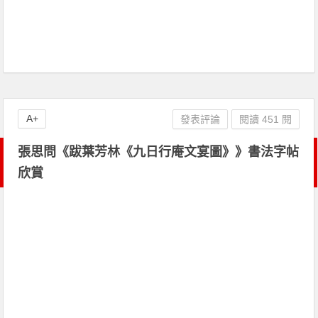
A+
發表評論
閱讀 451 閱
張思問《跋葉芳林《九日行庵文宴圖》》書法字帖
欣賞