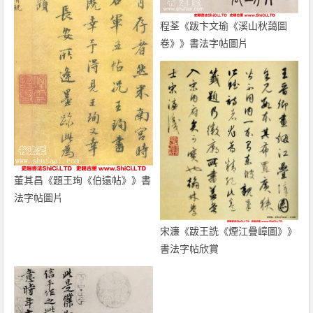
程荃《跋卞文瑜《溪山秋藹圖
卷》》書法字帖圖片
董其昌《題王珣《伯遠帖》》書
法字帖圖片
宋濂《跋王詵《煙江疊嶂圖》》
書法字帖欣賞