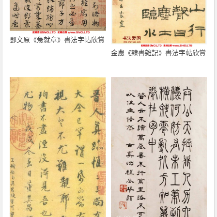
鄧文原《急就章》書法字帖欣賞
金農《隸書雜記》書法字帖欣賞