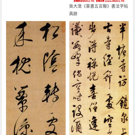
吳大澂《篆書五言聯》書法字帖
真跡