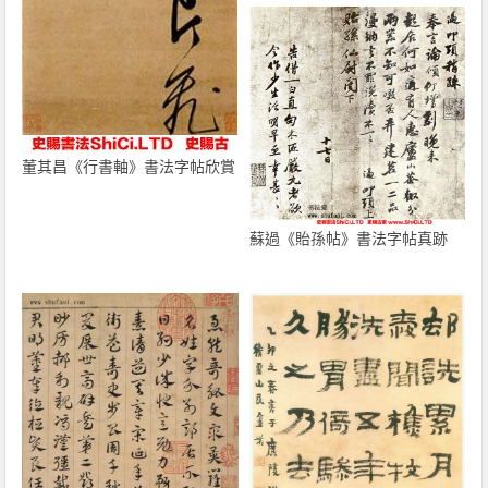
董其昌《行書軸》書法字帖欣賞
蘇過《貽孫帖》書法字帖真跡