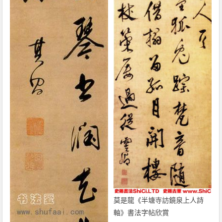
莫是龍《半塘寺訪鏡泉上人詩
軸》書法字帖欣賞