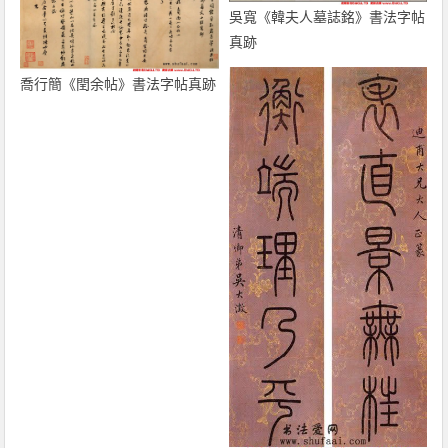
吳寬《韓夫人墓誌銘》書法字帖
真跡
喬行簡《閏余帖》書法字帖真跡