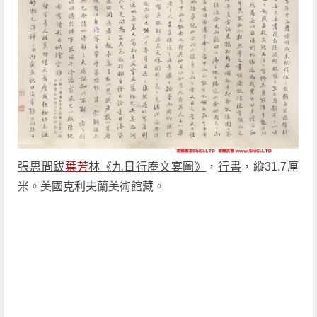
張思問
跋
葉芳
林《九日行庵文宴圖》
，
行書
，縱31.7厘
米。美國克利夫蘭美術館藏。