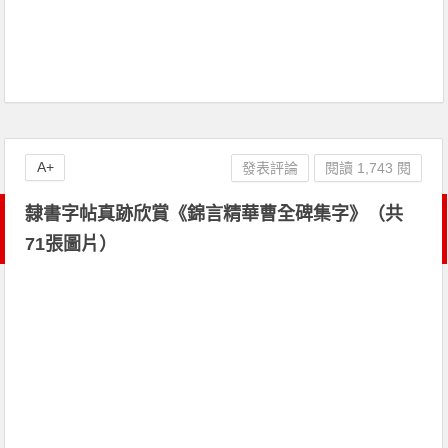
A+
發表評論
閱讀 1,743 閱
隸書字帖真跡欣賞《錦言精華曹全碑集字》（共
71張圖片）