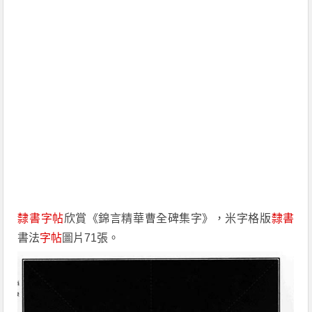
隸書
字帖
欣賞《錦言精華曹全碑集字》，米字格版
隸書
書法
字帖
圖片71張。