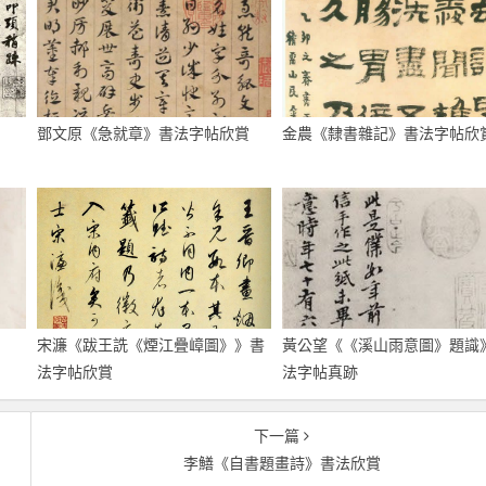
鄧文原《急就章》書法字帖欣賞
金農《隸書雜記》書法字帖欣
宋濂《跋王詵《煙江疊嶂圖》》書
黃公望《《溪山雨意圖》題識
法字帖欣賞
法字帖真跡
下一篇
李鱔《自書題畫詩》書法欣賞