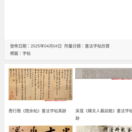
發佈日期：2025年04月04日 所屬分類：
書法字帖欣賞
標籤：
字帖
喬行簡《閏余帖》書法字帖真跡
吳寬《韓夫人墓誌銘》書法字
跡