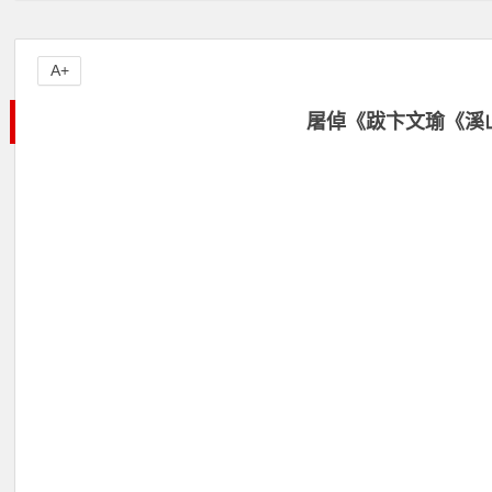
A+
屠倬《跋卞文瑜《溪