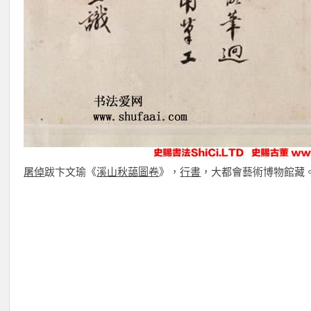
屠倬
跋卞文瑜《
溪山秋藹圖卷
》，
行書
，大都會藝術博物館藏