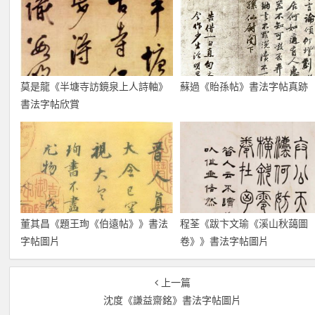
莫是龍《半塘寺訪鏡泉上人詩軸》
蘇過《貽孫帖》書法字帖真跡
書法字帖欣賞
董其昌《題王珣《伯遠帖》》書法
程荃《跋卞文瑜《溪山秋藹圖
字帖圖片
卷》》書法字帖圖片
上一篇
沈度《謙益齋銘》書法字帖圖片