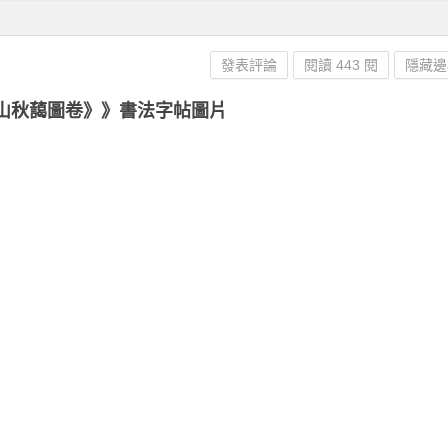
發表評論
閱讀 443 閱
隱藏邊
山秋藹圖卷》》書法字帖圖片