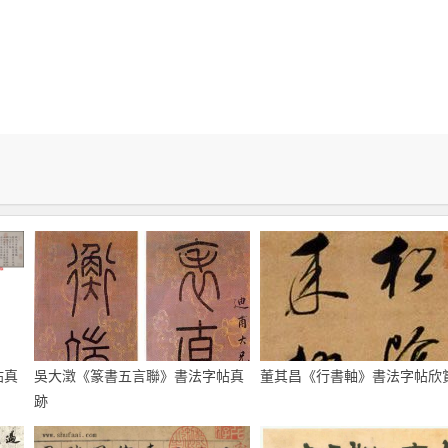
帖真
吳大澂《篆書五言聯》書法字帖真
董其昌《行書軸》書法字帖欣
跡