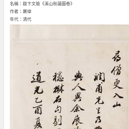
名稱：跋卞文瑜《溪山秋藹圖卷》
作者：屠倬
年代：清代