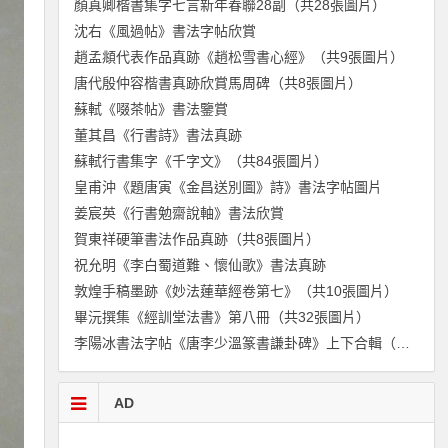
顏真卿楷書集字七言新年春聯28副（共28張圖片）
沈右《風過帖》書法字帖欣賞
趙孟頫代表作品真跡《趙松雪書心經》（共9張圖片）
唐代殷仲容楷書真跡欣賞馬周碑（共8張圖片）
蘇軾《啜茶帖》書法鑒賞
董其昌《行書詩》書法真跡
蘇軾行書集字《千字文》（共84張圖片）
皇甫沖《題唐寅《金昌送別圖》詩》書法字帖圖片
姜宸英《行書勉齋說軸》書法欣賞
賀東祥硬筆書法作品真跡（共8張圖片）
祝允明《李白蜀道難、懷仙歌》書法真跡
敦煌手稿墨跡《妙法蓮華經卷第七》（共10張圖片）
畢沅撰集《經訓堂法書》第八冊（共32張圖片）
李陽冰書法字帖《唐李少溫篆書謙卦碑》上下合輯（共58張圖片）
AD