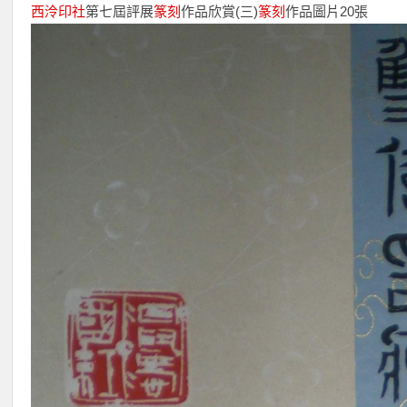
西泠印社
第七屆評展
篆刻
作品欣賞(三)
篆刻
作品圖片20張