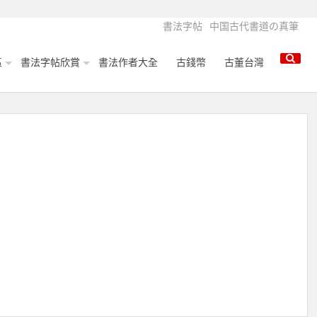
書法字帖
中国古代書道の真筆
區
書法字帖欣賞
書法作者大全
古錢幣
古董台灣