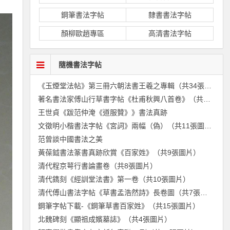
鋼筆書法字帖
隸書書法字帖
顏柳歐趙專區
高清書法字帖
隨機書法字帖
《玉煙堂法帖》第三冊六朝法書王羲之專輯（共34張圖片）
著名書法家傅山行草書字帖《杜甫秋興八首卷》（共10張圖片）
王世貞《跋范仲淹《道服贊》》書法真跡
文徵明小楷書法字帖《宮詞》兩幅（偽）（共11張圖片）
范曾談中國書法之美
黃葆鉞書法篆書真跡欣賞《百家姓》（共9張圖片）
清代程京萼行書論畫卷（共8張圖片）
清代鐫刻《經訓堂法書》第一卷（共10張圖片）
清代傅山書法字帖《草書孟浩然詩》長卷圖（共7張圖片）
鋼筆字帖下載-《鋼筆草書百家姓》（共15張圖片）
北魏碑刻《顯祖成嬪墓誌》（共4張圖片）