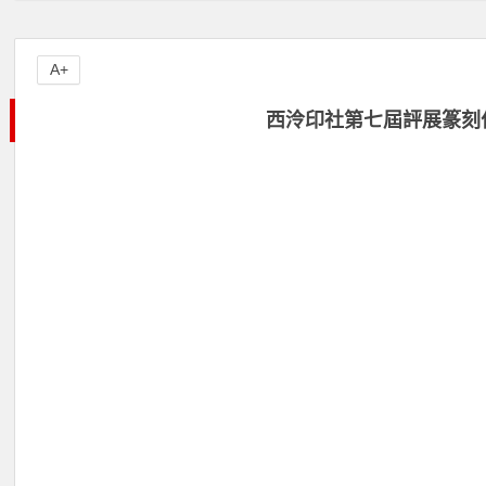
A+
西泠印社第七屆評展篆刻作