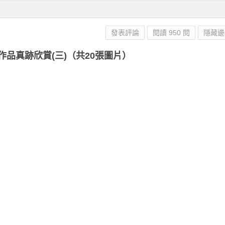
發表評論
閱讀 950 閱
隱藏邊
品真跡欣賞(三)（共20張圖片）