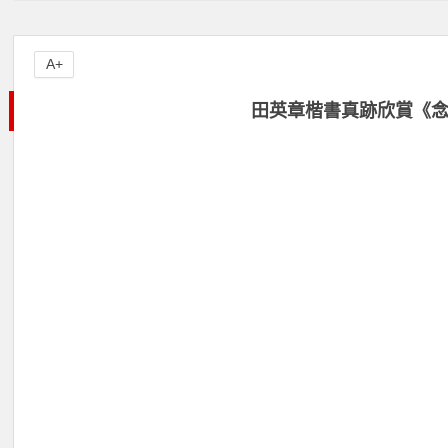
A+
田英章楷書真跡欣賞《念