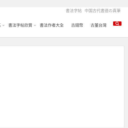
書法字帖
中国古代書道の真筆
區
書法字帖欣賞
書法作者大全
古錢幣
古董台灣