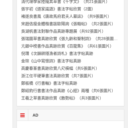
清代理學家陸隴其草書《千字文》（共21張圖片）
張宇初《道家識語》書法字帖欣賞（2圖）
褚遂良書風《唐故馬府君夫人墓誌》（共9張圖片）
宋趙佶瘦金體楷書跋歐陽詢《張翰帖》（共2張圖片）
吳湖帆書法對聯作品真跡專題展（共92張圖片）
張瑞圖草書真跡欣賞《張九齡和聖制詩》（共28張圖片）
亢銀中榜書作品真跡欣賞《百龍集》（共61張圖片）
倪瓚《次韻耕隱漁者詩札》書法字帖真跡
金琮《山中寫懷詩》書法字帖真跡
高慶春篆書真跡欣賞八尺橫幅（共5張圖片）
浙江任平硬筆書法真跡欣賞（共7張圖片）
鄭板橋《行書軸》書法字帖真跡
鄭紹鈞行書書法作品真跡《心經》兩種（共6張圖片）
王羲之草書真跡欣賞《散勢帖》（共3張圖片）
AD