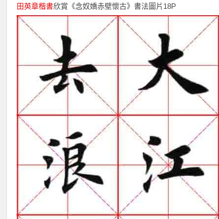
田英章
楷書
欣賞《念奴嬌赤壁懷古》書法圖片18P