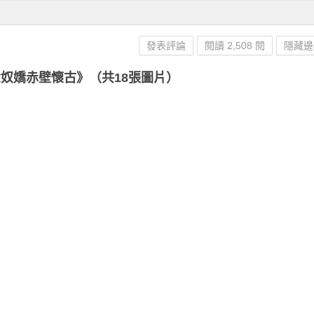
發表評論
閱讀 2,508 閱
隱藏邊
奴嬌赤壁懷古》（共18張圖片）