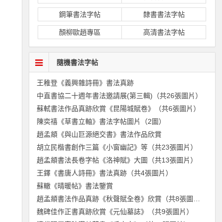
鋼筆書法字帖
隸書書法字帖
顏柳歐趙專區
高清書法字帖
隨機書法字帖
王稚登《義興雜詩冊》書法真跡
中直書協二十週年書法邀請展(第三輯)（共26張圖片）
蘇軾書法作品真跡欣賞《昆陽城賦卷》（共6張圖片）
陳奕禧《草書立軸》書法字帖圖片（2圖）
趙孟頫《與山巨源絕交書》書法作品欣賞
胡立民楷書創作三篇《小窗幽記》等（共23張圖片）
趙孟頫書法長卷字帖《洛神賦》大圖（共13張圖片）
王鐸《書唐人詩冊》書法真跡（共4張圖片）
蘇轍《晴暖帖》書法鑒賞
趙孟頫書法作品真跡《秋聲賦全卷》欣賞（共8張圖片）
魏碑佳作正書真跡欣賞《元仙墓誌》（共9張圖片）