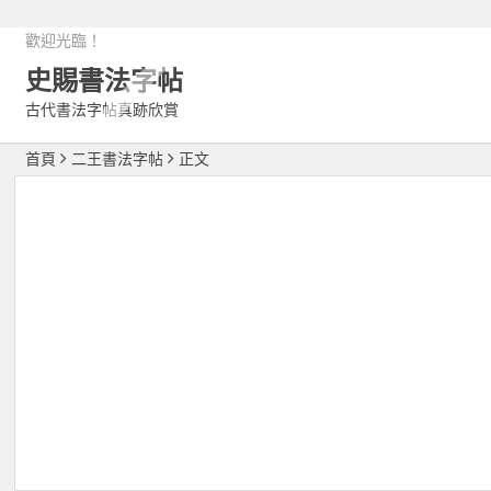
歡迎光臨！
史賜書法字帖
古代書法字帖真跡欣賞
首頁
二王書法字帖
正文