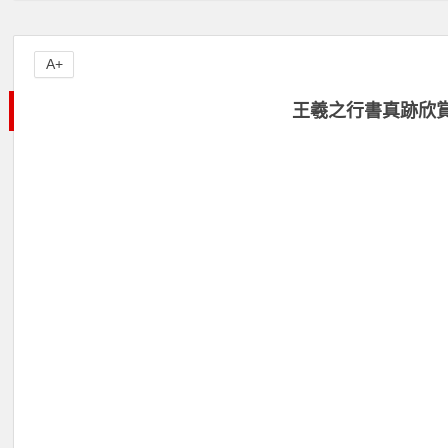
A+
王羲之行書真跡欣