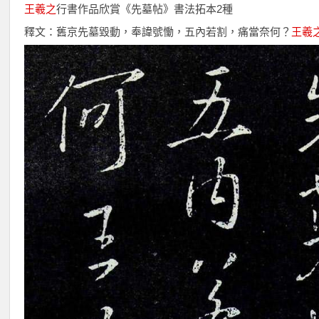
王羲之
行書作品欣賞《先墓帖》書法拓本2種
釋文：舊京先墓毀動，奉諱號慟，五內若割，痛當奈何？
王羲