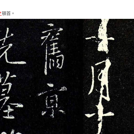
之
頓首。