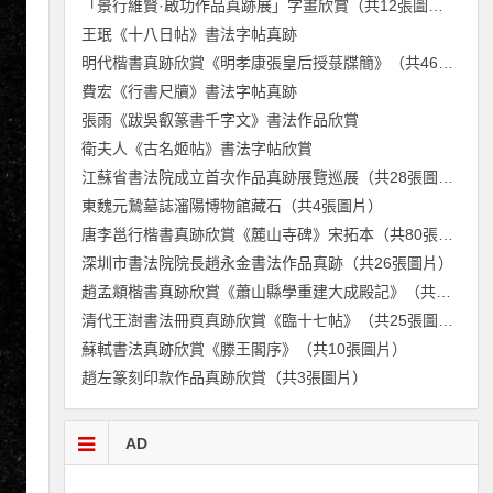
「景行維賢·啟功作品真跡展」字畫欣賞（共12張圖片）
王珉《十八日帖》書法字帖真跡
明代楷書真跡欣賞《明孝康張皇后授菉牒簡》（共46張圖片）
費宏《行書尺牘》書法字帖真跡
張雨《跋吳叡篆書千字文》書法作品欣賞
衛夫人《古名姬帖》書法字帖欣賞
江蘇省書法院成立首次作品真跡展覽巡展（共28張圖片）
東魏元鷙墓誌瀋陽博物館藏石（共4張圖片）
唐李邕行楷書真跡欣賞《麓山寺碑》宋拓本（共80張圖片）
深圳市書法院院長趙永金書法作品真跡（共26張圖片）
趙孟頫楷書真跡欣賞《蕭山縣學重建大成殿記》（共28張圖片）
清代王澍書法冊頁真跡欣賞《臨十七帖》（共25張圖片）
蘇軾書法真跡欣賞《滕王閣序》（共10張圖片）
趙左篆刻印款作品真跡欣賞（共3張圖片）
AD