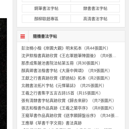
鋼筆書法字帖
隸書書法字帖
顏柳歐趙專區
高清書法字帖
隨機書法字帖
彭汝楠小楷《岸圃大觀》明末拓本（共44張圖片）
沈尹默楷書真跡欣賞《王右軍題筆陣圖後》（共8張圖片）
那彥成集蓮池書院法帖第五冊（共30張圖片）
顏真卿書法楷書字帖《大唐中興頌》（共9張圖片）
王獻之行書真跡欣賞《節過帖》拓本（共2張圖片）
北魏書法拓片字帖《元懌墓誌》（共25張圖片）
王羲之行書集字五言古詩15首（共15張圖片）
張有清隸書字帖真跡欣賞《歸去來辭》（共7張圖片）
張志和楷書作品真跡《王羲之蘭亭序》（共8張圖片）
王寵草書作品真跡欣賞《送李願歸盤谷序》（共34張圖片）
王應華《草書千字文冊》書法真跡