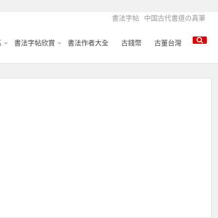
書法字帖
中国古代書道の真筆
區
書法字帖欣賞
書法作者大全
古錢幣
古董台灣