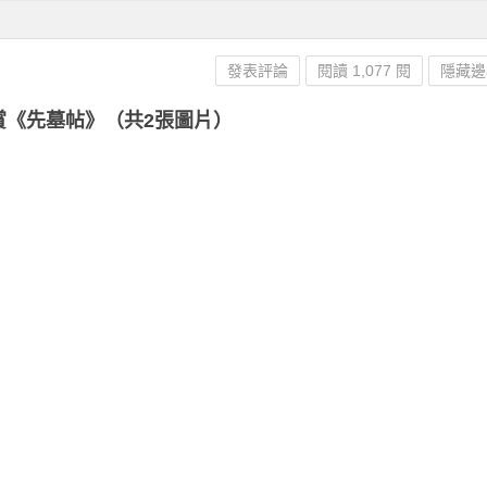
發表評論
閱讀 1,077 閱
隱藏邊
賞《先墓帖》（共2張圖片）