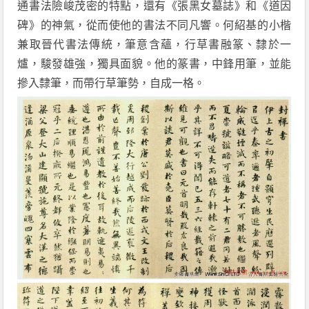
通書法險峻茂密的特點，還有《張黑女墓誌》和《道因
碑》的神氣，從而使他的書法不同凡響。何紹基的小楷
兼取晉代書法傳統，筆意含蘊，行草書融篆、隸於一
爐，駿發雄強，獨具面貌。他的篆書，中鋒用筆，並能
摻入隸筆，而帶行草筆勢，自成一格。