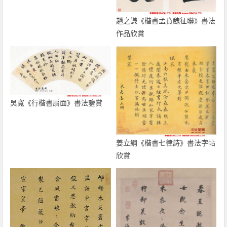
趙之謙《楷書孟賁魏征聯》書法
作品欣賞
吳寬《行楷書扇面》書法鑒賞
姜立綱《楷書七律詩》書法字帖
欣賞