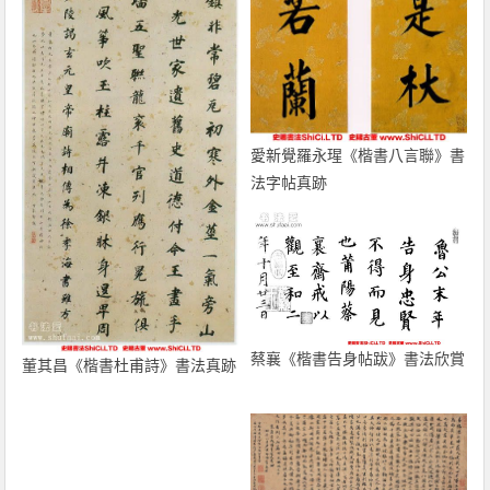
愛新覺羅永瑆《楷書八言聯》書
法字帖真跡
蔡襄《楷書告身帖跋》書法欣賞
董其昌《楷書杜甫詩》書法真跡