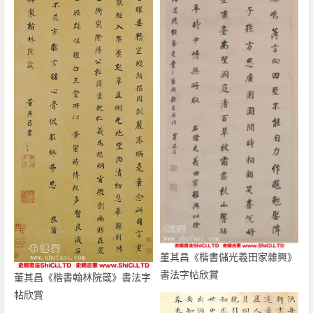
董其昌《楷書儲光羲田家雜興》
書法字帖欣賞
董其昌《楷書翰林院箴》書法字
帖欣賞