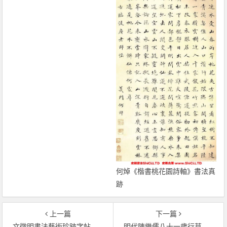
何焯《楷書桃花園詩軸》書法真
跡
上一篇
下一篇
文徵明書法藝術珍跡字帖《京邸懷歸詩》（共54張圖片）
明代陳繼儒八十一歲行草書法作品真跡欣賞（共12張圖片）