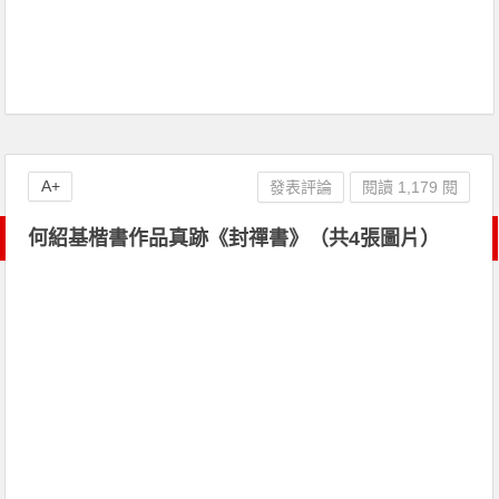
A+
發表評論
閱讀 1,179 閱
何紹基楷書作品真跡《封禪書》（共4張圖片）