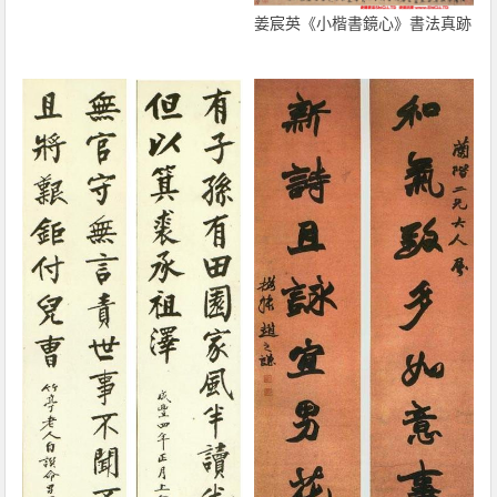
姜宸英《小楷書鏡心》書法真跡