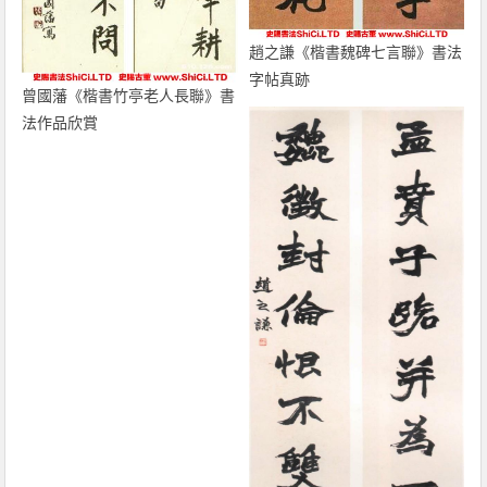
趙之謙《楷書魏碑七言聯》書法
字帖真跡
曾國藩《楷書竹亭老人長聯》書
法作品欣賞