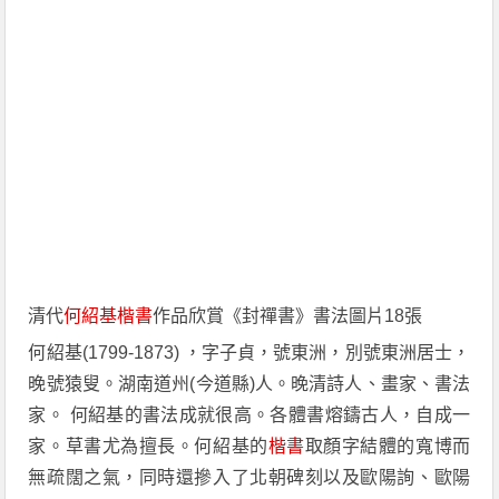
清代
何紹基
楷書
作品欣賞《封禪書》書法圖片18張
何紹基(1799-1873) ，字子貞，號東洲，別號東洲居士，
晚號猿叟。湖南道州(今道縣)人。晚清詩人、畫家、書法
家。 何紹基的書法成就很高。各體書熔鑄古人，自成一
家。草書尤為擅長。何紹基的
楷書
取顏字結體的寬博而
無疏闊之氣，同時還摻入了北朝碑刻以及歐陽詢、歐陽