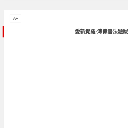
A+
愛新覺羅·溥偉書法題