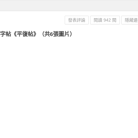
發表評論
閱讀 942 閱
隱藏邊
跋字帖《平復帖》（共6張圖片）