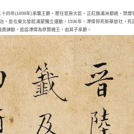
光緒二十四年(1898年)承襲王爵。歷任官房大臣、正紅旗滿洲都統、禁煙
，並在東北發起滿蒙獨立運動。1936年，溥偉猝死新華旅社，死
親貴諫勸，追諡溥偉為恭賢親王，由其子承爵。