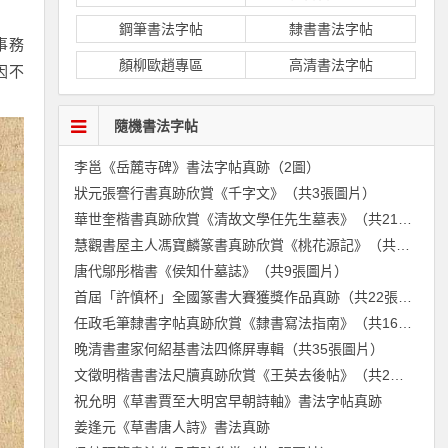
鋼筆書法字帖
隸書書法字帖
事務
顏柳歐趙專區
高清書法字帖
因不
隨機書法字帖
李邕《岳麓寺碑》書法字帖真跡（2圖）
狀元張謇行書真跡欣賞《千字文》（共3張圖片）
華世奎楷書真跡欣賞《清故文學任先生墓表》（共21張圖片）
慧觀書屋主人馮寶麟篆書真跡欣賞《桃花源記》（共3張圖片）
唐代鄔彤楷書《侯知什墓誌》（共9張圖片）
首屆「許慎杯」全國篆書大賽獲獎作品真跡（共22張圖片）
任政毛筆隸書字帖真跡欣賞《隸書寫法指南》（共16張圖片）
晚清書畫家何紹基書法四條屏專輯（共35張圖片）
文徵明楷書書法尺牘真跡欣賞《王英去後帖》（共2張圖片）
祝允明《草書賈至大明宮早朝詩軸》書法字帖真跡
姜逢元《草書唐人詩》書法真跡