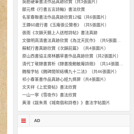
吳舫硬筆書法作品真跡欣賞（共3張圖片）
鄒元標《行書五言詩軸》書法欣賞
名家春聯書法作品真跡欣賞12幅（共6張圖片）
王鐸60歲行書《玉庵張公贊卷》（共5張圖片）
張雨《次韻天鏡上人送柑詩帖》書法真跡
文徵明高清書法真跡欣賞《為沈天民作》（共5張圖片）
蘇軾行書真跡欣賞《次韻前篇》（共4張圖片）
原山西書協主席林鵬草書作品真跡欣賞（共2張圖片）
清代丁敬隸書賞析《隸書挽鮑敏庵詩冊》（共14張圖片）
魏楷字帖《魏碑間架結構九十二法》（共46張圖片）
祁小春篆書作品真跡心經九條屏（共4張圖片）
文天祥《上宏齋帖》書法欣賞
一山一寧《雪夜作》書法欣賞
黃溍《跋朱熹《城南倡和詩卷》》書法字帖圖片
AD