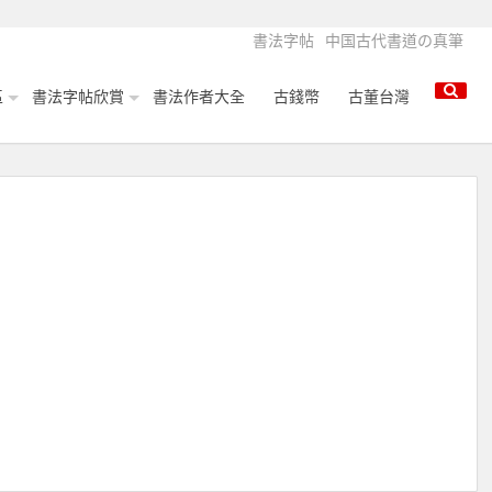
書法字帖
中国古代書道の真筆
區
書法字帖欣賞
書法作者大全
古錢幣
古董台灣