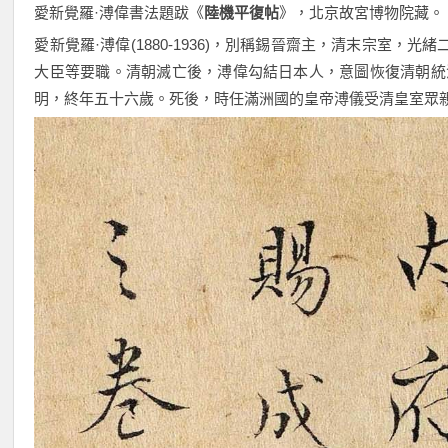
愛新覺羅·溥偉書法題跋《
陸機平復帖
》，北京故宮博物院藏。
愛新覺羅·溥偉(1880-1936)，別稱錫晉齋主，清末宗室，
大臣等要職。清朝滅亡後，溥偉勾結日本人，意圖恢復清朝統治
明，終年五十六歲。死後，時任滿洲國的皇帝溥儀受清皇室眾