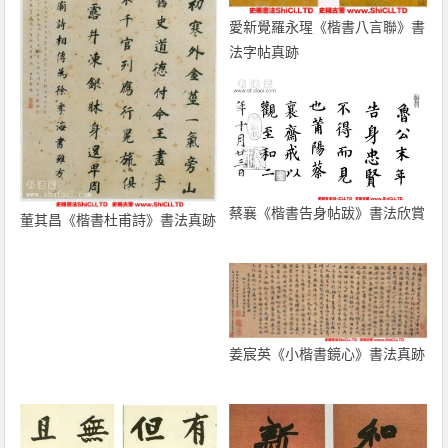
愛新覺羅永瑆《楷書八言聯》書
法字帖真跡
蔡襄《楷書告身帖跋》書法欣賞
董其昌《楷書杜甫詩》書法真跡
姜宸英《小楷書鏡心》書法真跡