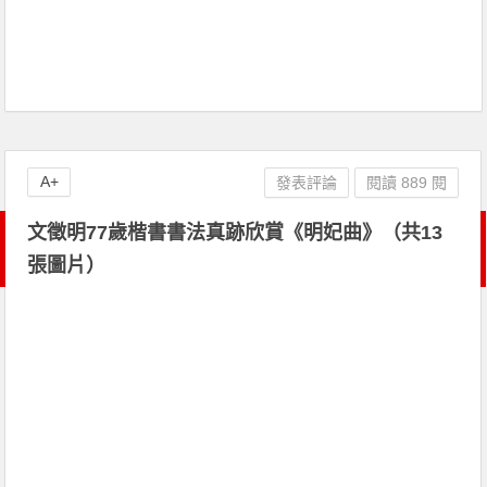
A+
發表評論
閱讀 889 閱
文徵明77歲楷書書法真跡欣賞《明妃曲》（共13
張圖片）