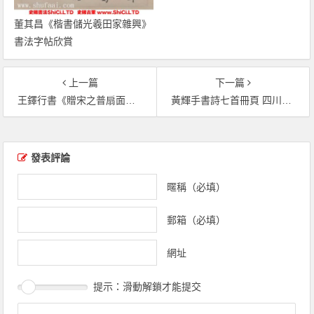
董其昌《楷書儲光羲田家雜興》
書法字帖欣賞
上一篇
下一篇
王鐸行書《贈宋之普扇面八幀》（共8張圖片）
黃輝手書詩七首冊頁 四川省博物館藏（共12張圖片）
文章導覽
發表評論
暱稱（必填）
郵箱（必填）
網址
提示：滑動解鎖才能提交