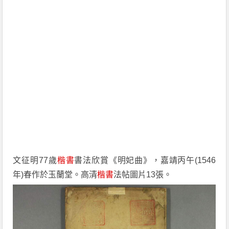
文征明77歲
楷書
書法欣賞《明妃曲》，嘉靖丙午(1546
年)春作於玉蘭堂。高清
楷書
法帖圖片13張。