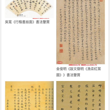
吳寬《行楷書扇面》書法鑒賞
金俊明《跋文徵明《漁梁紅葉
圖》》書法鑒賞