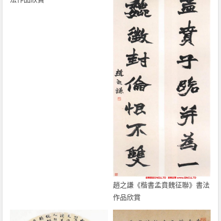
趙之謙《楷書孟賁魏征聯》書法
作品欣賞