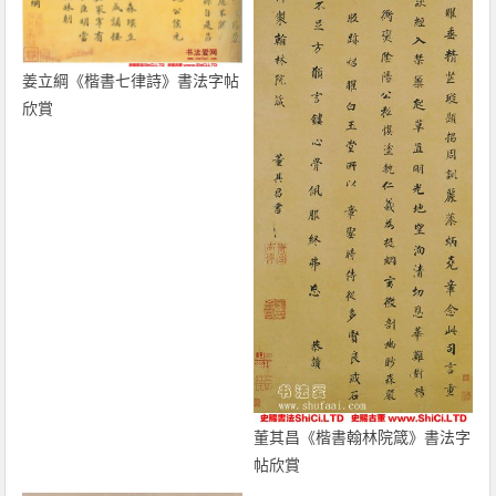
姜立綱《楷書七律詩》書法字帖
欣賞
董其昌《楷書翰林院箴》書法字
帖欣賞