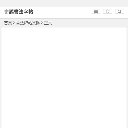
史賜書法字帖
首頁
書法碑帖真跡
正文