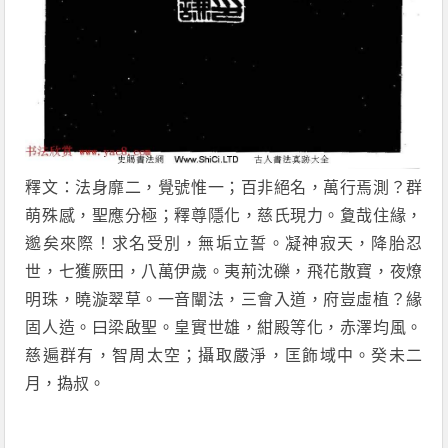
釋文：法身靡二，覺號惟一；百非絕名，萬行焉測？群
萌殊感，聖應分極；釋尊隱化，慈氏現力。夐哉住緣，
邈矣來際！求名受別，無垢立誓。凝神寂天，降胎忍
世，七獲厥田，八萬伊歲。夷荊沈礫，飛花散寶，夜燎
明珠，曉漩翠草。一音闡法，三會入道，府豈虛植？緣
固人造。曰梁啟聖。皇實世雄，紺殿等化，赤澤均風。
慈遍群有，智周太空；攝取嚴淨，匡飾域中。癸未二
月，
撝叔。