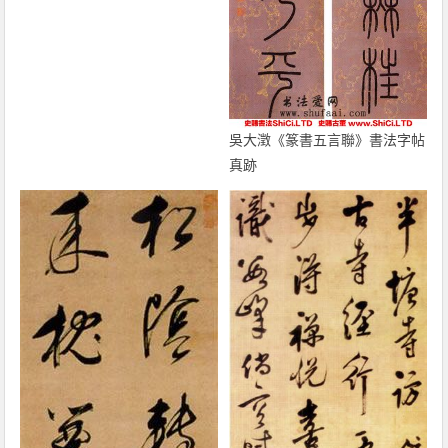
吳大澂《篆書五言聯》書法字帖
真跡