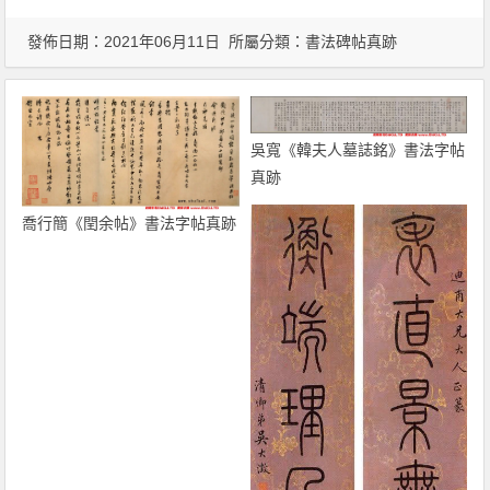
發佈日期：2021年06月11日 所屬分類：
書法碑帖真跡
吳寬《韓夫人墓誌銘》書法字帖
真跡
喬行簡《閏余帖》書法字帖真跡