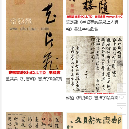
莫是龍《半塘寺訪鏡泉上人詩
軸》書法字帖欣賞
董其昌《行書軸》書法字帖欣賞
蘇過《貽孫帖》書法字帖真跡