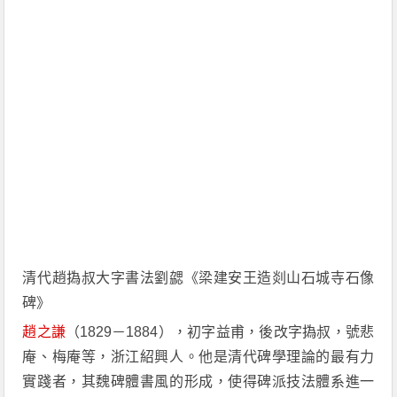
清代趙撝叔大字書法劉勰《梁建安王造剡山石城寺石像
碑》
趙之謙
（1829－1884），初字益甫，後改字撝叔，號悲
庵、梅庵等，浙江紹興人。他是清代碑學理論的最有力
實踐者，其魏碑體書風的形成，使得碑派技法體系進一