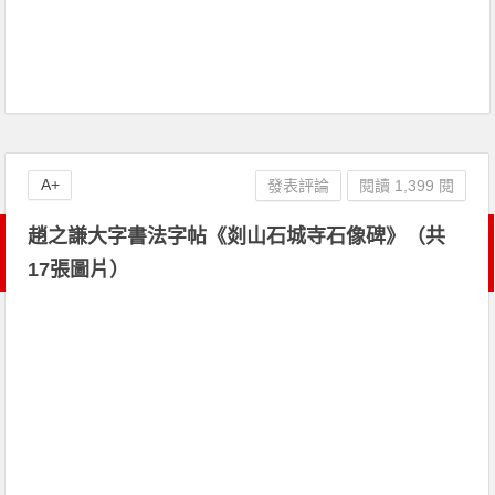
A+
發表評論
閱讀 1,399 閱
趙之謙大字書法字帖《剡山石城寺石像碑》（共
17張圖片）