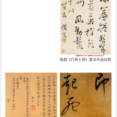
姚鼐《行草七絕》書法作品欣賞