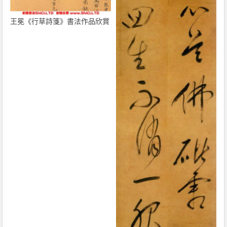
王冕《行草詩箋》書法作品欣賞