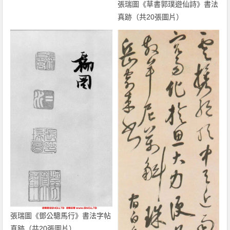
張瑞圖《草書郭璞遊仙詩》書法
真跡（共20張圖片）
張瑞圖《鄧公驄馬行》書法字帖
真跡（共20張圖片）