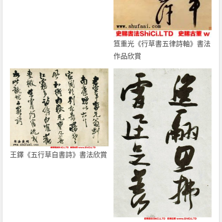
笪重光《行草書五律詩軸》書法
作品欣賞
王鐸《五行草自書詩》書法欣賞