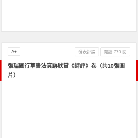
A+
發表評論
閱讀 770 閱
張瑞圖行草書法真跡欣賞《詩評》卷（共10張圖
片）