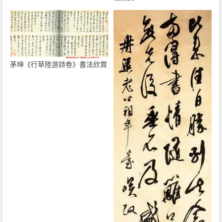
茅坤《行草陸游詩卷》書法欣賞