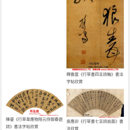
釋擔當《行草書四言詩軸》書法
字帖欣賞
陳鎏《行草韋應物陪元侍御春遊
吳應卯《行草書七言詩扇面》書
詩》書法字帖欣賞
法欣賞