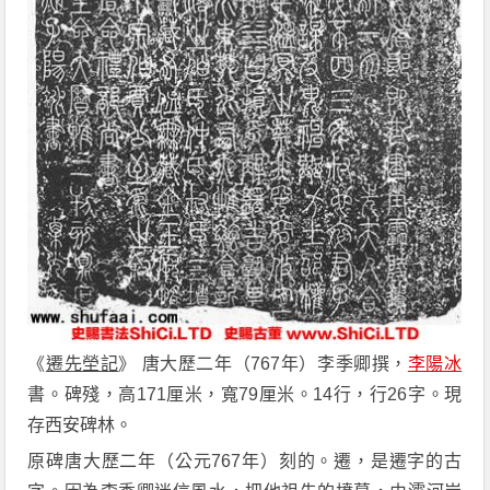
《
遷先塋記
》 唐大歷二年（767年）李季卿撰，
李陽冰
書。碑殘，高171厘米，寬79厘米。14行，行26字。現
存西安碑林。
原碑唐大歷二年（公元767年）刻的。遷，是遷字的古