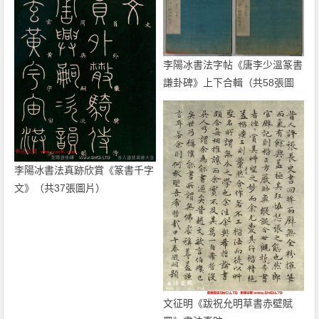
李陽冰書法字帖《唐李少溫篆書
謙卦碑》上下合輯（共58張圖
片）
李陽冰書法真跡欣賞《篆書千字
文》（共37張圖片）
文征明《跋祝允明草書赤壁賦