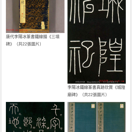
唐代李陽冰篆書鐵線描《三墳
碑》（共22張圖片）
李陽冰鐵線篆書真跡欣賞《城隍
廟碑》（共22張圖片）