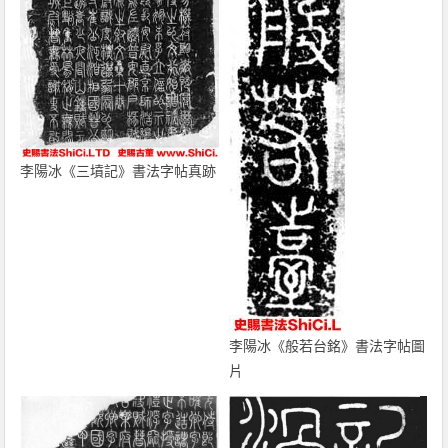
李陽冰《三墳記》書法字帖真跡
李陽冰《般若台銘》書法字帖圖
片