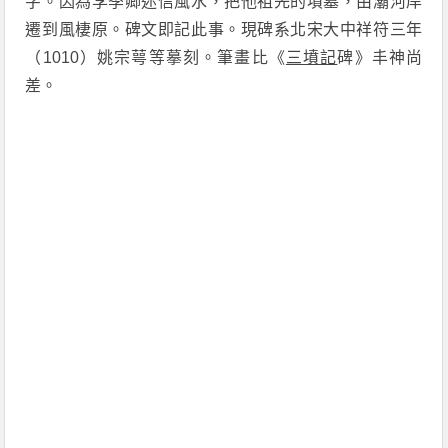
字。因為李季卿迷信風水，把他祖先的墳墓，由灞河岸
遷到風棲原。碑文即記此事。現碑系北宋大中祥符三年
（1010）姚宗萼等摹刻。筆畫比《
三墳記
碑》丰神尚
差。