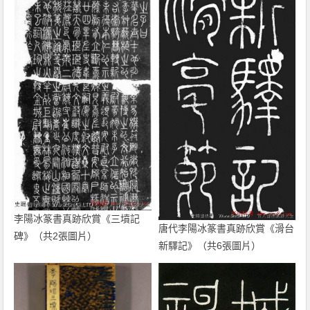
李陽冰篆書真跡欣賞《三墳記
唐代李陽冰篆書真跡欣賞《滑台
碑》（共2張圖片）
新驛記》（共6張圖片）