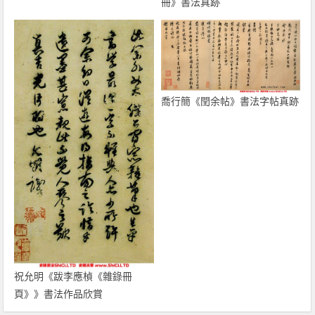
冊》書法真跡
喬行簡《閏余帖》書法字帖真跡
祝允明《跋李應楨《雜錄冊
頁》》書法作品欣賞