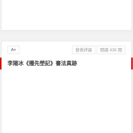
A+
發表評論
閱讀 436 閱
李陽冰《遷先塋記》書法真跡