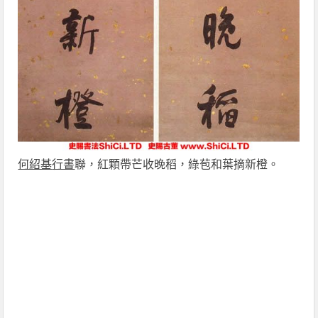
何紹基
行書
聯，紅顆帶芒收晚稻，綠苞和葉摘新橙。