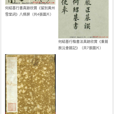
何紹基行書真跡欣賞《留別黃州
雪堂詞》八條屏（共4張圖片）
何紹基行楷書法真跡欣賞《重葺
辰沅會館記》（共7張圖片）