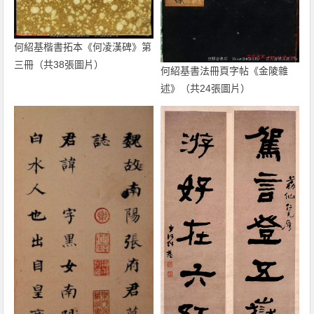
何紹基楷書拓本《何凌漢碑》第
三冊（共38張圖片）
何紹基書法冊頁字帖《金陵雜
述》（共24張圖片）