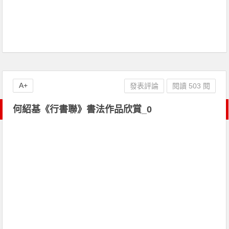
A+
發表評論
閱讀 503 閱
何紹基《行書聯》書法作品欣賞_0