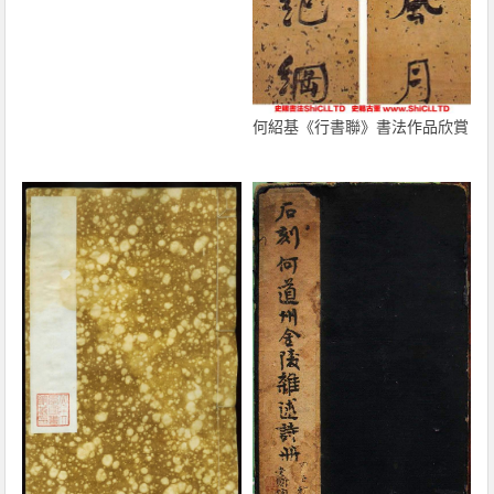
何紹基《行書聯》書法作品欣賞