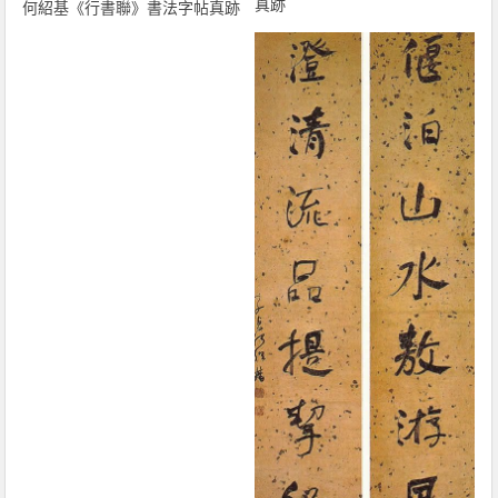
真跡
何紹基《行書聯》書法字帖真跡