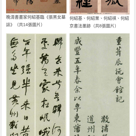
晚清書畫家何紹基臨《張黑女墓
何紹基、何紹業、何紹祺、何紹
誌》（共14張圖片）
京書法墨跡（共8張圖片）