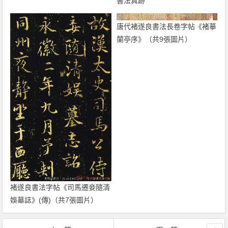
書法真跡
唐代褚遂良書法長卷字帖《褚摹
蘭亭序》（共9張圖片）
褚遂良書法字帖《司馬遷妾隨清
娛墓誌》(傳)（共7張圖片）