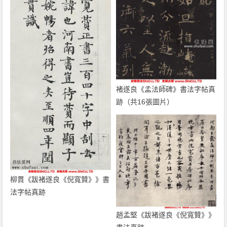
褚遂良《孟法師碑》書法字帖真
跡（共16張圖片）
柳貫《跋褚遂良《倪寬贊》》書
法字帖真跡
趙孟堅《跋褚遂良《倪寬贊》》