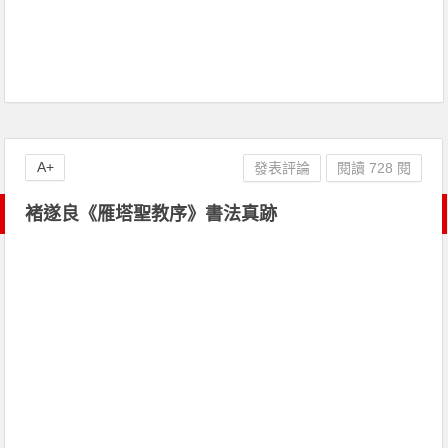
A+
發表評論
閱讀 728 閱
褚遂良《雁塔聖教序》書法真跡