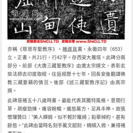
亦稱《慈恩寺聖教序》。
褚遂良
書，永徽四年（653）
立，正書，共21行，行42字。存西安大雁塔。此碑分兩
部分，前部《大唐三藏聖教序》由唐太宗撰文，表彰玄
奘法師去印度取經，往返經歷十七年，回長安後翻譯佛
教三藏要籍的情況。後部《述三藏聖教序記》由高宗
撰。
此碑是褚五十八歲時書，最能代表其獨特風格。意間行
草，疏瘦勁煉，雍容婉暢，儀態萬方，足具丰神。故張
懷瓘贊曰：“美人嬋娟，似不輕於羅綺；鉛華綽約，甚有
餘態。”此碑由當時名刻手萬文韶刻，精細入微，兼得褚