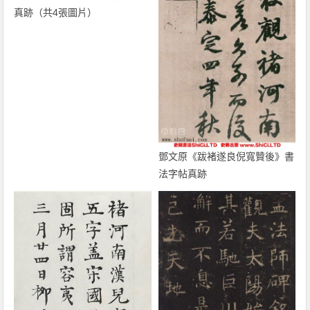
真跡（共4張圖片）
鄧文原《跋褚遂良倪寬贊後》書
法字帖真跡