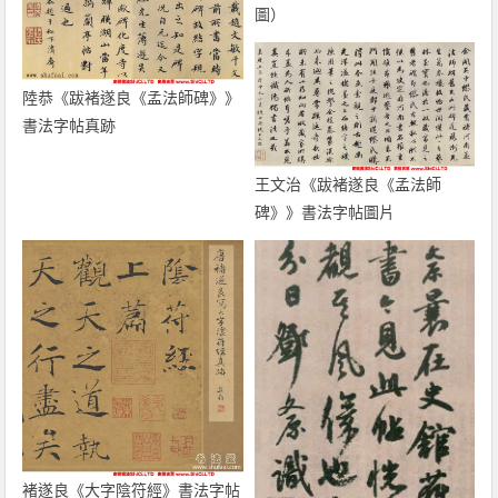
圖）
陸恭《跋褚遂良《孟法師碑》》
書法字帖真跡
王文治《跋褚遂良《孟法師
碑》》書法字帖圖片
褚遂良《大字陰符經》書法字帖