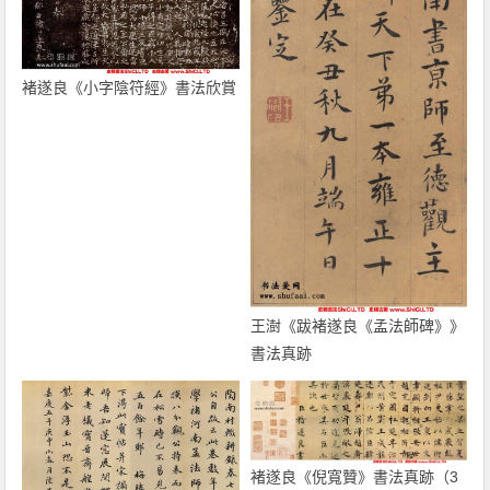
褚遂良《小字陰符經》書法欣賞
王澍《跋褚遂良《孟法師碑》》
書法真跡
褚遂良《倪寬贊》書法真跡（3