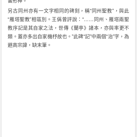
書形神。
另古同州亦有一文字相同的碑刻，稱“同州聖教”，與此
“雁塔聖教”相區別。王偁曾評說：“……同州、雁塔兩聖
教序記是其自家之法，世傳《蘭亭》諸本，亦與率更不
類。蓋亦多出自家機杼故也。”此碑“記”中兩個“治”字，為
避高宗諱，缺末筆。