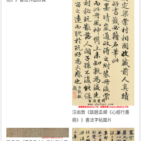
汪由敦《跋趙孟頫《心經行書
冊》》書法字帖圖片