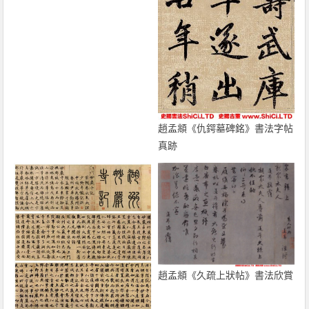
趙孟頫《仇鍔墓碑銘》書法字帖
真跡
趙孟頫《久疏上狀帖》書法欣賞