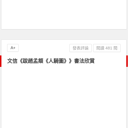
A+
發表評論
閱讀 481 閱
文信《跋趙孟頫《人騎圖》》書法欣賞