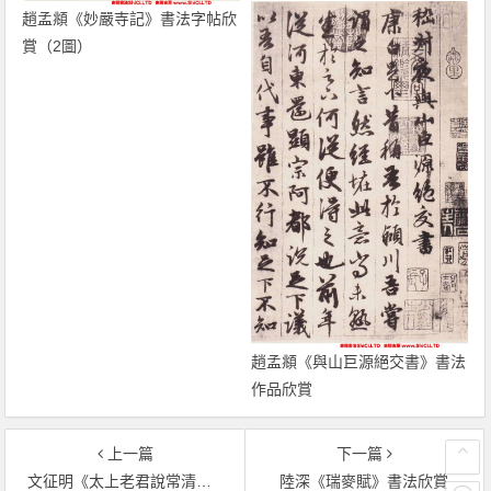
趙孟頫《妙嚴寺記》書法字帖欣
賞（2圖）
趙孟頫《與山巨源絕交書》書法
作品欣賞
上一篇
下一篇
文征明《太上老君說常清淨經》書法字帖欣賞
陸深《瑞麥賦》書法欣賞