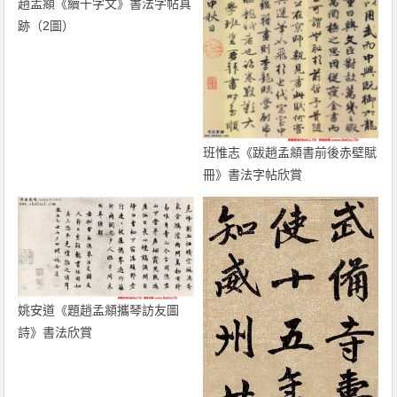
趙孟頫《續千字文》書法字帖真
跡（2圖）
班惟志《跋趙孟頫書前後赤壁賦
冊》書法字帖欣賞
姚安道《題趙孟頫攜琴訪友圖
詩》書法欣賞