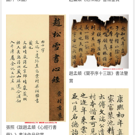
趙孟頫《蘭亭序十三跋》書法鑒
賞
張照《跋趙孟頫《心經行書
冊》》書法作品欣賞