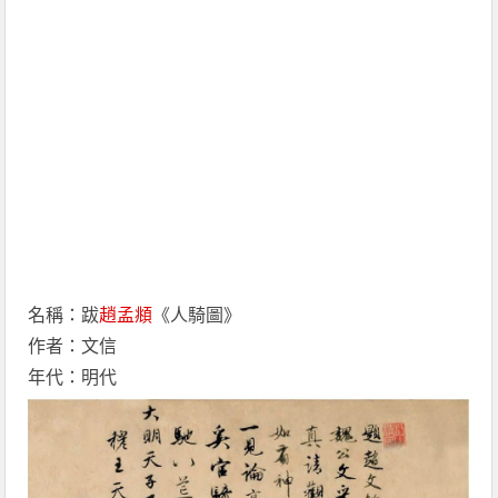
名稱：跋
趙孟頫
《人騎圖》
作者：文信
年代：明代