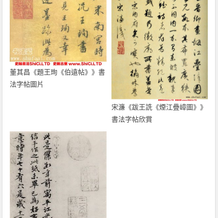
董其昌《題王珣《伯遠帖》》書
法字帖圖片
宋濂《跋王詵《煙江疊嶂圖》》
書法字帖欣賞