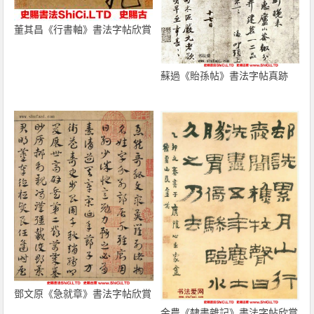
董其昌《行書軸》書法字帖欣賞
蘇過《貽孫帖》書法字帖真跡
鄧文原《急就章》書法字帖欣賞
金農《隸書雜記》書法字帖欣賞