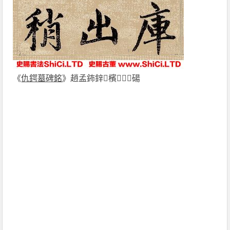
《
仇鍔墓碑銘
》趙孟鈽鋅檳！＞碭