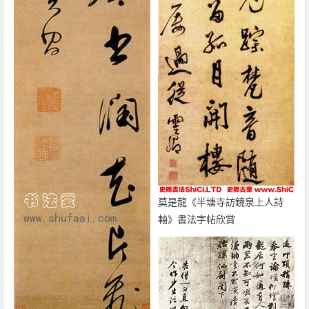
莫是龍《半塘寺訪鏡泉上人詩
軸》書法字帖欣賞