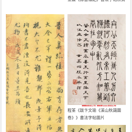
程荃《跋卞文瑜《溪山秋藹圖
卷》》書法字帖圖片