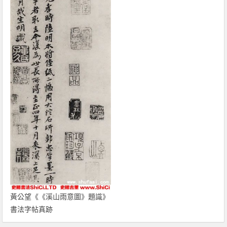
黃公望《《溪山雨意圖》題識》
書法字帖真跡