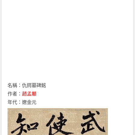
名稱：仇鍔墓碑銘
作者：
趙孟頫
年代：遼金元