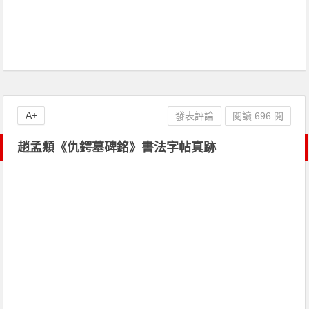
A+
發表評論
閱讀 696 閱
趙孟頫《仇鍔墓碑銘》書法字帖真跡