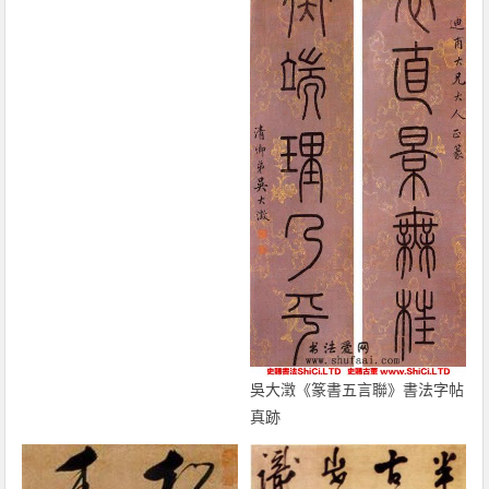
吳大澂《篆書五言聯》書法字帖
真跡