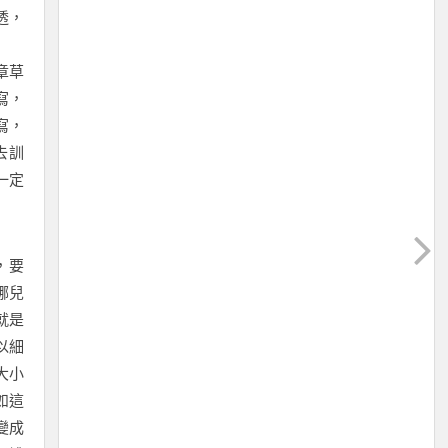
透，
章草
寫，
寫，
去訓
一定
，要
哪兒
就是
以細
大小
如這
變成