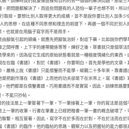
大腕。訓練時我們就要像這樣有目的的去一個個的解決問題，那麼三
邊，把問題都解決了，而這些問題有的人恐怕一輩子也想不到，所以
行取捨。要想比別人取得更大的成績，並不是說你要比別人加多少
人的思想，在這種不同思想和理念的前提下，再選一個不同於別人
果。也就是在用腦子寫字而不是用手。
是由腳氣引起的頭痛，就應先把腳氣治好，對症下藥，比如說你們學
畫之間呼應、上下字的連帶關係等等，練好之後，草書就只是個草法
是學來的，因為從它生成的原始狀態看就是一種極度情緒化的東西，
現在在臨《書譜》，對於《書譜》，你要明白，首先是學他的文章，
抄，嚴格上說《書譜》只能借鑒而不能學，縱觀二十多年來，靠書譜
他是把創作落在《書譜》上而他的功夫卻是下在米芾上。寫《書譜》
的，他們都是在借鑒書譜，巧用書譜而不是實寫，因此，訓練思路要
關，不能只抄帖。
書的技法是上一筆管著下一筆，下一筆接著上一筆，你的寫法是這個
是上一筆的收筆，行書在筆畫上已經把楷書一筆一畫的概念破壞了，
的聯繫，相互管著，因此，寫字不在於多而在於對，不在於法而在於
幅《書譜》的臨作，他的臨帖的思路、觀察力以及把握帖的能力都很