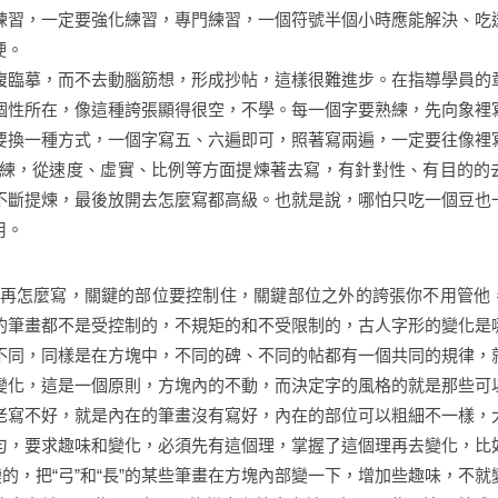
練習，一定要強化練習，專門練習，一個符號半個小時應能解決、吃
硬。
複臨摹，而不去動腦筋想，形成抄帖，這樣很難進步。在指導學員的
個性所在，像這種誇張顯得很空，不學。每一個字要熟練，先向象裡
要換一種方式，一個字寫五、六遍即可，照著寫兩遍，一定要往像裡
練，從速度、虛實、比例等方面提煉著去寫，有針對性、有目的的
不斷提煉，最後放開去怎麼寫都高級。也就是說，哪怕只吃一個豆也
用。
再怎麼寫，關鍵的部位要控制住，關鍵部位之外的誇張你不用管他
的筆畫都不是受控制的，不規矩的和不受限制的，古人字形的變化是
不同，同樣是在方塊中，不同的碑、不同的帖都有一個共同的規律，
變化，這是一個原則，方塊內的不動，而決定字的風格的就是那些可
老寫不好，就是內在的筆畫沒有寫好，內在的部位可以粗細不一樣，
勻，要求趣味和變化，必須先有這個理，掌握了這個理再去變化，比
的，把“弓”和“長”的某些筆畫在方塊內部變一下，增加些趣味，不就