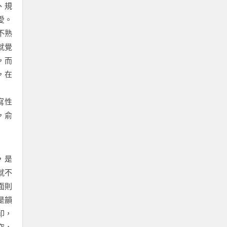
、規
愛。
不熟
就覺
，而
，在
寫性
，俞
，是
就不
面則
是韻
印，