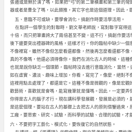
張遷或是鮮於潢了嗎，如果把‘“弓”的第二筆橫畫和第三筆的
器或者是曹全了嗎，以此類推，其它字也是這個道理。因此，
五、意臨不可或缺，要學會消化，搞創作時要活學活用。
在點評一個學生的對聯時，劉文華老師說，寫對聯字寫得這
十倍，而只把筆畫誇大了兩倍甚至不變，這不行，搞創作要活學
後下邊要突出禮器碑的風格，這樣才行。你的臨帖中缺少一個
不像裡寫，雖然不像但怎麼看還都像，然後再怎麼看還都不像
真的不像嗎，他還必須得像你。我們在消化古人的時候，這種
也就是說你缺乏一個環節，臨帖時沒去進行意臨消化，當然，這
如在虛實、濃淡、趣味上增加，你看，寫完了，像麼，絕對不
這裡用點去處理了，都還是它。這種不像是微觀的，像是宏觀
歡藝術，喜歡就是會嗎，能寫幾筆就是懂嗎。因此，一定要弄
你得是古人的腦子才行。現在講科學發展觀，發展是必須的，
是這麼個理。要站在古人的基礎上去把古人的原則借鑒過來，
工廠，要思索、研究、試驗，而科學的試驗、合理的試驗，才
六、不要把字工藝化、模式化，要恢復它的自然狀態。