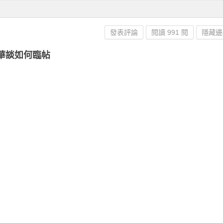
發表評論
閱讀 991 閱
隱藏邊
華談如何臨帖