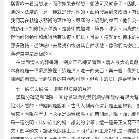
樸實咋一看沒想法，而你如果去聯想，想法可又就多了。因此
則的、法度的；另一種就是非理性的，藝術發展到沒成熟，有
我們現在就追求藝術的理性的、嚴謹的、規則的東西，他作為
的勁和不加修飾這種勁，是藝術的趣味、境界、味道。兩歲的
得他那個動作和說得話有味道，好玩，可愛，這就是你追求的
應多臨帖，從碑帖中去尋找和恢復其自然狀態，像你們高密出
漢碑當中是高級的。
在談到清人的隸書時，劉文華老師又講到，清人最大的貢獻
本身就是一種還原途徑，這是清人唯一的東西，再一個，像鄭
曲園的溫潤勁等趣味性的東西都可學，但真正的法則還要學漢
七、碑陰與碑陽----趣味與法度的互補
漢碑分碑陽和碑陰，其背景知識對我們讀帖和臨帖有很大幫
給別人看的，碑陰則是說明，古代人刻碑永遠都是正面規範、
講究。陰陽在歷史上永遠是兩種狀態，面南側謂之陽，面北側
是一種說明，比如誰出的錢，誰刻的字等；還一種是正文寫不
文，四字韻文，讀起來朗朗上口。同時對刻工來說也是一種體