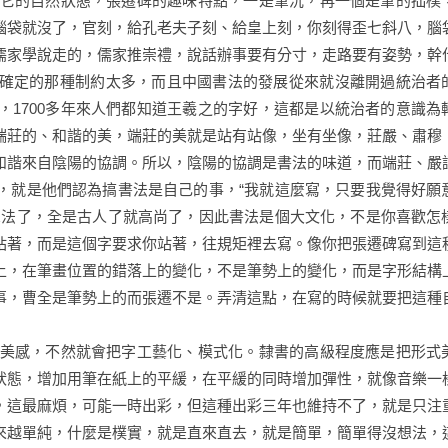
它的自然狀態，張遷碑的趣味特點，一是筆沉，再一個是筆的拙樸
腦袋就沒了，官刻，給孔老夫子刻、給皇上刻，你刻得歪七斜八，腦
儒家學說走的，儒家推崇禮，說話辦事要有分寸，走路要有姿勢，幹
確定的那種制約太多，而且中國書法的發展從來就沒離開過統治者
1700多年來人們都知道王羲之的字好，這都是以統治者的意識為
端莊的、和諧的美，端莊的美就是站有站像，坐有坐像，莊嚴、肅穆
和諧來自陰陽的協調。所以，陰陽的協調是書法的味道，而端莊、嚴
，就是他們認為搞書法是自己的事，“我就這麼寫，只要我覺得好願
想法了，全是古人了就高尚了，因此書法是個大文化，不是你喜歡怎
站著，而是這個字要求你站著，往規矩裡去寫。像你把張遷碑寫到這
上，在筆畫位置的錯落上的變化，不是筆勢上的變化，而是字形結構
事，曹全是筆勢上的而張遷不是。弄清這點，在寫的時候就要把這種
美感，不然就會把字工藝化、模式化。隸書的高級程度應是把形式
狀態，增加用筆在紙上的平緩，在平緩的同時增加彈性，就像音樂一
，這最麻煩，可能一時出彩，但這種出彩三年也維持不了，就是只注
來越單純，什麼是樸實，就是直來直去，就是簡單，簡單得沒想法，