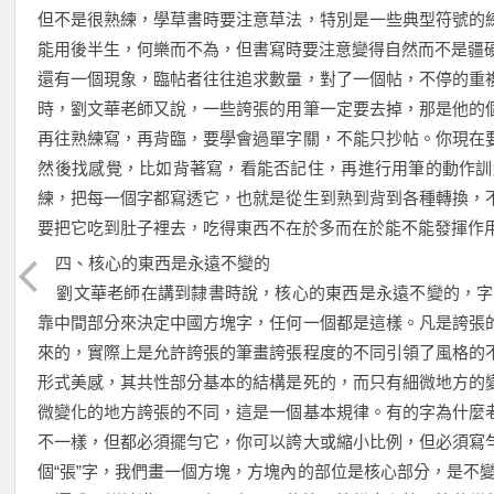
但不是很熟練，學草書時要注意草法，特別是一些典型符號的
能用後半生，何樂而不為，但書寫時要注意變得自然而不是疆
還有一個現象，臨帖者往往追求數量，對了一個帖，不停的重
時，劉文華老師又說，一些誇張的用筆一定要去掉，那是他的
再往熟練寫，再背臨，要學會過單字關，不能只抄帖。你現在
然後找感覺，比如背著寫，看能否記住，再進行用筆的動作訓
練，把每一個字都寫透它，也就是從生到熟到背到各種轉換，
要把它吃到肚子裡去，吃得東西不在於多而在於能不能發揮作
四、核心的東西是永遠不變的
劉文華老師在講到隸書時說，核心的東西是永遠不變的，字
靠中間部分來決定中國方塊字，任何一個都是這樣。凡是誇張
來的，實際上是允許誇張的筆畫誇張程度的不同引領了風格的
形式美感，其共性部分基本的結構是死的，而只有細微地方的
微變化的地方誇張的不同，這是一個基本規律。有的字為什麼
不一樣，但都必須擺勻它，你可以誇大或縮小比例，但必須寫
個“張”字，我們畫一個方塊，方塊內的部位是核心部分，是不變