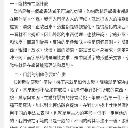
一、臨帖是在臨什麼
臨帖是每一個學書法者不可缺的功課，如何臨帖是學書者都
在臨什麼。他說，我們入門學古人的時候，就是把古人的規矩
虛實、濃淡、正欹出來，這些都是微觀變化，是情緒化的東西
一看就不合規矩。因此外形的東西從理，也就是說，字的外形
和法度；而筆則從書，反映的是趣和味。這是兩個原則。外部
西，粗細，放收，快慢，墨的濃淡，都是書法本身要求，決定
味不同，而字形結構是理性要求，是中國漢字的形體美要求，
臨帖就是在學習這種理法和原則。
二、目前的訓練你要幹什麼
知道臨帖要臨什麼後，接下來就是如何去臨。訓練就是解決如
帖子，拿來後你不管如何取捨，訓練時要針對你所取的東西，
驗、繼承與鞏固。在講評學員的隸書時說，筆畫不能單一化，
種不同寫法，加以對比模仿融合提煉，在對比中找出共性與個
用不同的手法去表現，也就是用古人的字形，但不一定用他的
的，我們現在示範的只是一般的，不同的碑其手法不一樣，張