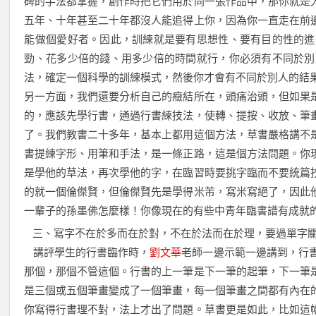
碑的手法都掌握，創作時把它們用於同一張作品中，那你就是
五年、十年甚至二十年都沒人能追得上你，因為你一直走在前
能做個愛好者。因此，訓練就是要有思想性、要有目的性的進
勁、花多少倍的錢、用多少倍的時間就行，你必須有不同於別
法，確定一個科學的訓練模式，然後你才會有不同於別人的結
另一方面，我們還要分析自己的癥結所在，頭痛治頭，但如果
的，應該先學行書，通過行書練技法，使轉、提按、收放、筆
了。我們教書二十多年，基本上都用這個方法，草書嚴格講不
書提練字形、用筆和手法，是一條正路，這是個方法問題。你
是學他的草法，再次學他的字，在臨習時要挑字臨而不要統篇
的就一個倫傑賢，但倫傑賢先是學得米芾，寫米寫絕了，因此
一輩子的孫墨佛怎麼樣！你像現在的有些中青年臨書譜有成就
三、寫字不在於多而在於對，不在於法而在於理，要過單字
講評學生的行書臨作時，
劉文華
老師一邊示範一邊講到，行
那個，那個不管這個。行書的上一筆是下一筆的起筆，下一筆
是三個或五個筆畫變成了一個筆畫，每一個筆畫之間都有內在
你寫得行書理不對，法上才出了問題。草書更是如此，比如這