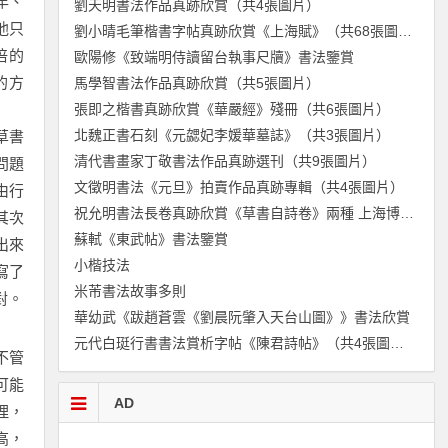
年、
劉天明書法作品真跡欣賞（共4張圖片）
他只
劉小晴毛筆楷書字帖真跡欣賞《上海賦》（共68張圖片）
倍的
歐陽修《致端明侍讀留台執事尺牘》書法鑒賞
的方
馬學智書法作品真跡欣賞（共5張圖片）
張即之楷書真跡欣賞《華嚴經》殘冊（共6張圖片）
北魏正書石刻《元勰妃李媛華墓誌》（共3張圖片）
草書
清代書畫家丁敬書法作品真跡選刊（共9張圖片）
問題
文徵明書法《元旦》拍賣作品真跡專輯（共4張圖片）
由行
祝允明書法長卷真跡欣賞《草書自詩卷》兩種 上海博物館藏（共10張圖片）
其次
蘇軾《東武帖》書法鑒賞
出來
小楷技法
寫了
米芾書法故事多則
對。
華幼武《跋趙蒼雲《劉晨阮肇入天台山圖》》書法欣賞
元代白珽行書書法賞析字帖《陳君詩帖》（共4張圖片）
不管
可能
AD
理，
高，