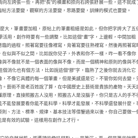
彎鉤向左誇張一些，再把“長”的橫畫和捺向右誇張舒展一些，這不就成
臨帖方法要變，觀察的方法要變，思路要變，訓練的模式也要變。
麼大，筆畫要加粗，原帖上的筆畫粗細是如此，但你把字誇大了五
活用，創作時要有一些調整，比如這個“畫”字，上邊輕，中間加粗
意臨的過程，照著寫要往像裡寫，背著寫要往熟裡寫，然後再照著寫
，在似與不似之間，比如說你兒子，外表和你不一樣，咋一看不像你
像與不像就不是一個表面的像與不像，而是一個精神和原則的像與不
個消化也有個方法，比如說這個“膠”字，臨熟了之後你就去消化它
像，不像它具體的每一個筆畫，但是美感還是它，不管你如何去變，
的。藝術不是老百姓說了算，在中國歷史上藝術是貴族的產物。天天
懂原理，直接照搬古人沒用，照搬古人是沒腦子，你只是古人的手不
能不能發展要看你能不能科學，科學才能發展，不科學還發展什麼，
原則、方法、標準、規律、基本技法等借鑒過來以後，你自己要做一
能是有效的試驗，這樣用在創作上才行。