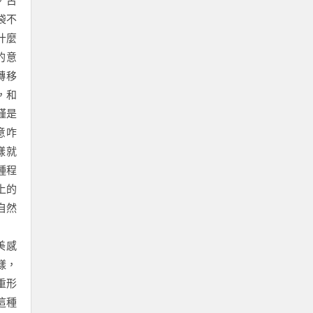
，古
袋不
什麼
的意
轉移
，和
謹是
意咋
樣就
種程
上的
自然
美感
樣，
重形
這種