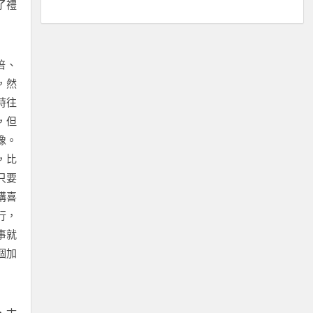
了禮
倍、
，然
時往
，但
像。
，比
只要
講喜
行，
事就
個加