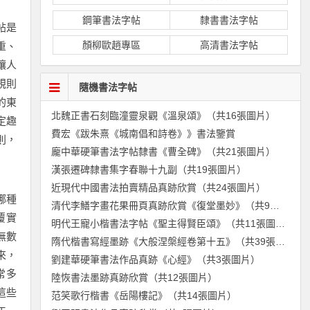
鋼筆書法字帖
隸書書法字帖
帖是
顏柳歐趙專區
高清書法字帖
重、
讓人
規則
隨機書法字帖
的東
北魏正書石刻臨潼靈泉觀《溫泉頌》（共16張圖片）
定趣
費宏《跋朱熹《城南倡和詩卷》》書法鑒賞
則，
龐中華硬筆書法字帖隸書《曹全碑》（共21張圖片）
漢張遷碑隸書集字春聯十九副（共19張圖片）
近現代中國書法拍賣精品真跡欣賞（共24張圖片）
哪種
清代李鱔字畫花果冊頁真跡欣賞《復堂墨妙》（共9張圖片）
覆實
明代王寵小楷書法字帖《聖主得賢臣頌》（共11張圖片）
無數
隋代楷書寫經墨跡《大般涅槃經卷第十五》（共39張圖片）
來，
劉建華硬筆書法作品真跡《心經》（共3張圖片）
常多
陸恢書法墨跡真跡欣賞（共12張圖片）
這些
范笑歌行楷書《岳陽樓記》（共14張圖片）