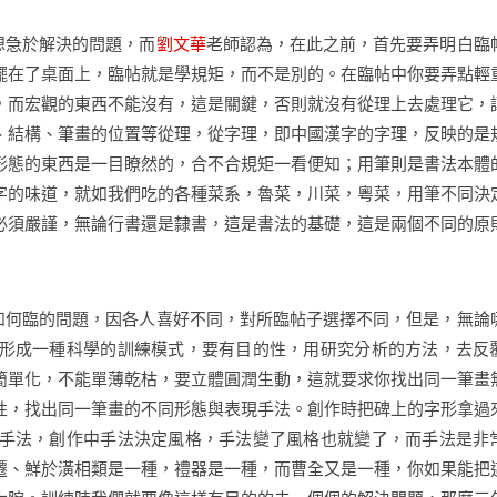
想急於解決的問題，而
劉文華
老師認為，在此之前，首先要弄明白臨
擺在了桌面上，臨帖就是學規矩，而不是別的。在臨帖中你要弄點輕
，而宏觀的東西不能沒有，這是關鍵，否則就沒有從理上去處理它，
、結構、筆畫的位置等從理，從字理，即中國漢字的字理，反映的是
形態的東西是一目瞭然的，合不合規矩一看便知；用筆則是書法本體
字的味道，就如我們吃的各種菜系，魯菜，川菜，粵菜，用筆不同決
必須嚴謹，無論行書還是隸書，這是書法的基礎，這是兩個不同的原
何臨的問題，因各人喜好不同，對所臨帖子選擇不同，但是，無論
形成一種科學的訓練模式，要有目的性，用研究分析的方法，去反
簡單化，不能單薄乾枯，要立體圓潤生動，這就要求你找出同一筆畫
性，找出同一筆畫的不同形態與表現手法。創作時把碑上的字形拿過
手法，創作中手法決定風格，手法變了風格也就變了，而手法是非
遷、鮮於潢相類是一種，禮器是一種，而曹全又是一種，你如果能把