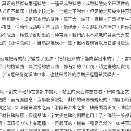
，真正的藝術有兩種狀態：一種是成熟狀態，成熟狀態完全是理性的
法式但不嚴謹，就像小孩走路，他還走不利索，但是他走那幾步特可
一種規範性，規定著本體的屬性，像正大、端莊、肅穆。但藝術半生
小孩做一個動作成熟嗎，不成熟，他說話，主次混亂說不清楚，但你
由不成熟、稚氣所反映出的一種東西。我們的眼不能老盯著當代書家
土的《孫仲隱碑》，雖然說規模小一些，但內容樸實以及它那可愛勁
就是把碑的刻字變成了墨跡，把刻出來的字變成寫出來的字了，書
谷口的機靈勁、陳洪授的放浪勁、鄧石如的平和勁，趙之謙的結實勁
，字法還是得從漢碑中來，也就是最終的原則把握還是要學古。
助，劉文華老師在講評中談到，帖上的東西你要會看，碑陽是正文
嚴謹，而背面隨意、沒那麼多限制，對外的碑陽是規矩的，到陰面時
謂之陰，如濟陽是濟水之南，淮陰是淮水之北。碑陽面寫正文，碑陰
下就往碑陰寫，像禮器碑，字太多連碑的側面也用上了。碑陰一般都
例，漢印從刀法上有兩種，一是嚴謹的，還有一種是急就的，如將軍