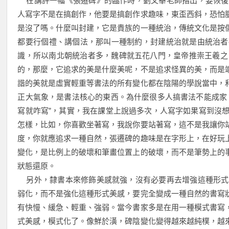
在講評一幅《張遷碑》的臨作時，劉文華老師指出，要恢復
人寫字不是在搞創作，他要是搞創作求趣味，東歪西斜，恐怕
是沒了嗎。什麼叫封建，它是貴族的一種統治，傳統文化是按
都要行個禮、講個法，那叫一種制約，封建統治就是由統治者
識，所以南北朝統治者多，魏碑就五花八門，皇帝推崇王羲之，
的，那麼，它追求的美是什麼美呢，不是追求怪異的美，而是
諧的美就是虛實輕重等書法的所有變化都在陰陽的學說當中，
正大氣象，是書法核心的東西。為什麼很多人搞書法不能成家
寫就咋寫”，其實，我在課堂上說過多次，人寫字如果寫到沒
怎樣，比如，你喜歡坐著寫，我說你要站著寫，這不是我讓你
度，你就應追求一種自然，張遷碑的趣味是在字形上，在好玩
變化，是比例上的破壞和筆畫位置上的破壞，而不是筆勢上的
狀態還原。
另外，隸書本來修飾美感就強，沒有必要再去增強這種形式
弱化，而不是強化這種形式美感，要完全變成一種自然的書寫
有快慢、緩急、輕重、強弱。當今書家多是在用一種模式書寫
式美感，模式化了。像鮮於潢，碑陰變化變得越來越純樸，越