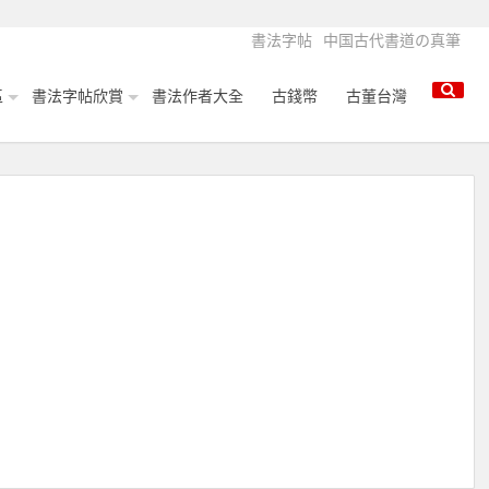
書法字帖
中国古代書道の真筆
區
書法字帖欣賞
書法作者大全
古錢幣
古董台灣