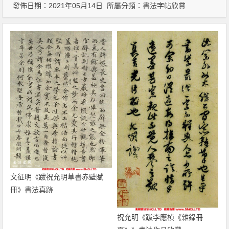
發佈日期：2021年05月14日 所屬分類：
書法字帖欣賞
文征明《跋祝允明草書赤壁賦
冊》書法真跡
祝允明《跋李應楨《雜錄冊