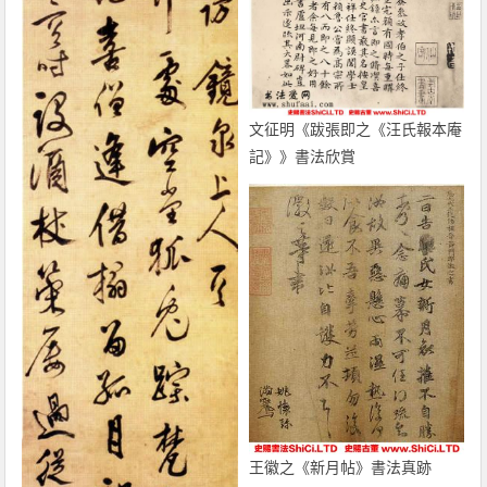
文征明《跋張即之《汪氏報本庵
記》》書法欣賞
王徽之《新月帖》書法真跡