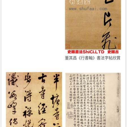
董其昌《行書軸》書法字帖欣賞