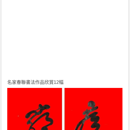
名家春聯書法作品欣賞12幅