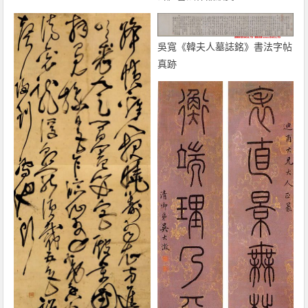
吳寬《韓夫人墓誌銘》書法字帖
真跡