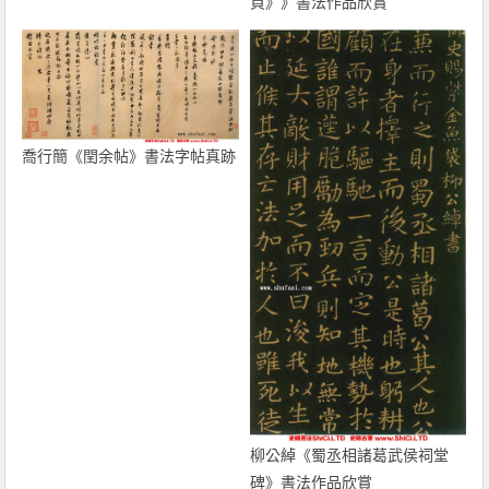
頁》》書法作品欣賞
喬行簡《閏余帖》書法字帖真跡
柳公綽《蜀丞相諸葛武侯祠堂
碑》書法作品欣賞