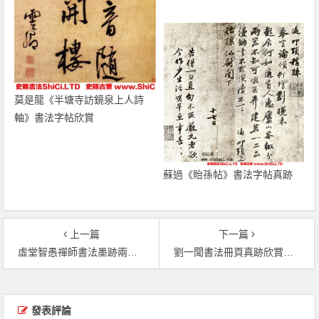
莫是龍《半塘寺訪鏡泉上人詩
軸》書法字帖欣賞
蘇過《貽孫帖》書法字帖真跡
上一篇
下一篇
虛堂智愚禪師書法墨跡兩幅（共8張圖片）
劉一聞書法冊頁真跡欣賞《玉局大觀》（共10張圖片）
文章導覽
發表評論