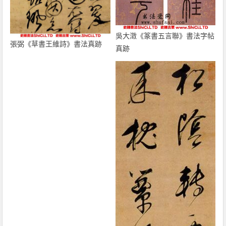
吳大澂《篆書五言聯》書法字帖
張弼《草書王維詩》書法真跡
真跡