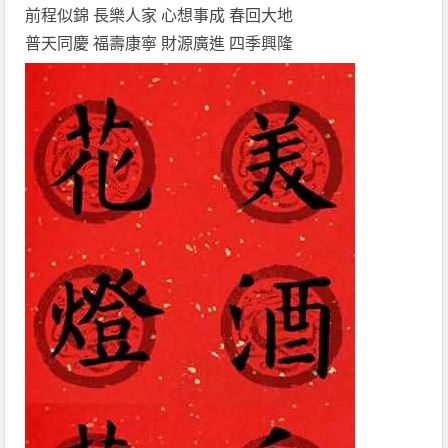
前程似錦 長樂人家 心想事成 春回大地
普天同慶 福壽康寧 財源廣進 四季興隆