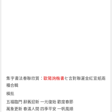
集字書法春聯欣賞：
歐陽詢
楷書
七言對聯灑金紅宣紙兩
種合輯
橫批
五福臨門 辭舊迎新 一元復始 歡度春節
萬象更新 春滿人間 四季平安 一帆風順