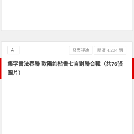
A+
發表評論
閱讀 4,204 閱
集字書法春聯 歐陽詢楷書七言對聯合輯（共76張
圖片）