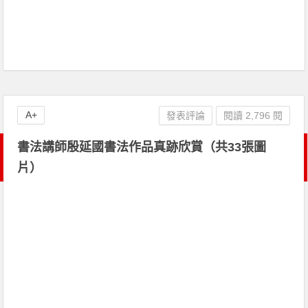
A+
發表評論
閱讀 2,796 閱
書法講師殷延國書法作品真跡欣賞（共33張圖
片）