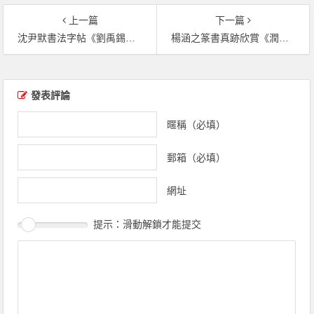
上一篇
下一篇
沈尹默書法字帖《劉禹錫柳宗元唱和詩》（共6張圖片）
楊涵之篆書真跡欣賞《潤堂書朱熹四時讀書樂》（共11張圖片）
文章導覽
發表評論
暱稱（必填）
郵箱（必填）
網址
提示：滑動解鎖才能提交