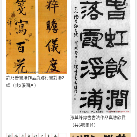
許乃普書法作品真跡行書對聯2
幅（共2張圖片）
孫其峰隸書書法作品真跡欣賞
（共6張圖片）