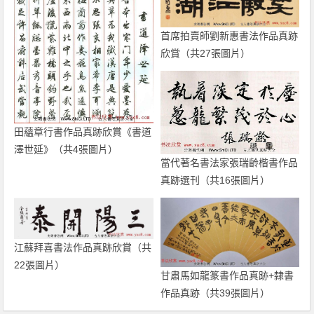
首席拍賣師劉新惠書法作品真跡
欣賞（共27張圖片）
田蘊章行書作品真跡欣賞《書道
澤世延》（共4張圖片）
當代著名書法家張瑞齡楷書作品
真跡選刊（共16張圖片）
江蘇拜喜書法作品真跡欣賞（共
22張圖片）
甘肅馬如龍篆書作品真跡+隸書
作品真跡（共39張圖片）