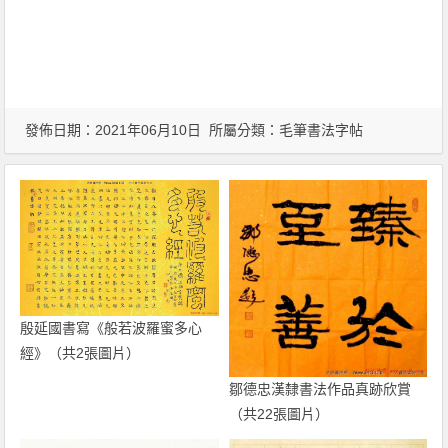
發佈日期：2021年06月10日 所屬分類：
毛筆書法字帖
殷延國書寫《般若波羅蜜多心
經》（共2張圖片）
鄒德忠漢隸書法作品真跡欣賞
（共22張圖片）