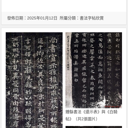
發佈日期：2025年01月12日 所屬分類：
書法字帖欣賞
鍾繇書法《還示表》與《白騎
帖》（共2張圖片）