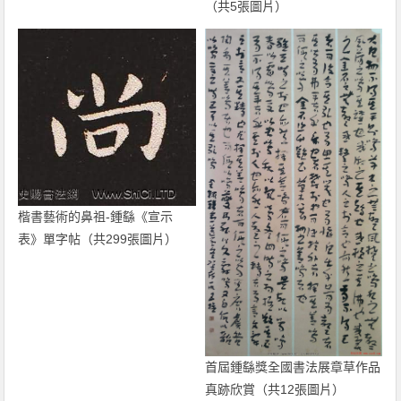
（共5張圖片）
楷書藝術的鼻祖-鍾繇《宣示
表》單字帖（共299張圖片）
首屆鍾繇獎全國書法展章草作品
真跡欣賞（共12張圖片）