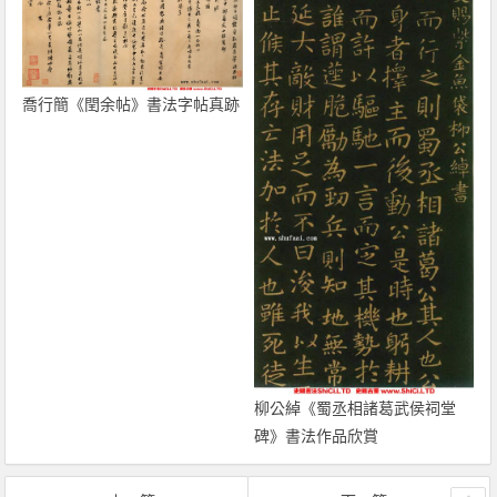
喬行簡《閏余帖》書法字帖真跡
柳公綽《蜀丞相諸葛武侯祠堂
碑》書法作品欣賞