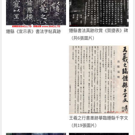
鍾繇書法真跡欣賞《賀捷表》碑
鍾繇《宣示表》書法字帖真跡
（共6張圖片）
王羲之行書墨跡摹臨鍾繇千字文
（共19張圖片）