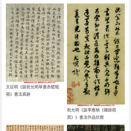
文征明《跋祝允明草書赤壁賦
冊》書法真跡
祝允明《跋李應楨《雜錄冊
頁》》書法作品欣賞