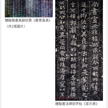
鍾繇楷書真跡欣賞《薦季直表》
（共2張圖片）
鍾繇書法碑刻字帖《宣示表》