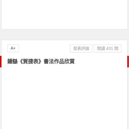
A+
發表評論
閱讀 431 閱
鍾繇《賀捷表》書法作品欣賞