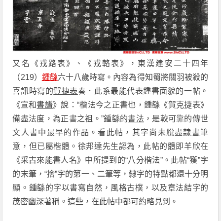
又名《戎路表》、《戎輅表》，東漢建安二十四年
（219）
鍾繇
六十八歲時寫。內容為得知蜀將關羽被殺的
喜訊時寫的
賀捷表
奏．此系最能代表鍾書面貌的一帖。
《宣和
書譜
》說：“楷法今之正書也，鍾繇《賀克捷表》
備盡法度，為正書之祖。”鍾繇的
書法
，是較可靠的傳世
文人書中最早的作品。看此帖，其字尚未脫盡
隸書
筆
意，但已屬楷體。徐邦達先生認為，此帖的體即羊欣在
《采古來能書人名》中所提到的“八分楷法”。此帖“獲”字
的末筆，“捨”字的第一、二筆等，隸字的特點都還十分明
顯。鍾繇的字以書寫自然，風格古樸，以及章法結字的
茂密幽深著稱。這些，在此帖中都可約略見到。