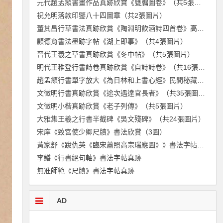
元代趙孟頫書畫作品真跡欣賞《甕牖圖卷》（共5張圖片）
祝允明落款印鑒八十四圖章（共2張圖片）
董其昌行草書法真跡欣賞《陶淵明飲酒詩四首卷》高清（共18張圖片）
顧德育書法墨跡字帖《湖上即事》（共4張圖片）
晉代王羲之草書真跡欣賞《冬中帖》（共5張圖片）
明代王稚登行書詩卷真跡欣賞《自詩詩卷》（共16張圖片）
趙孟頫行書單字放大《為日林和上書心經》民間秘藏本（共106張圖片）
文徵明行書真跡欣賞《途次遇達官長者》（共35張圖片）
文徵明小楷真跡欣賞《老子列傳》（共5張圖片）
大雅集王羲之行書半截碑《吳文殘碑》（共24張圖片）
宋庠《致宮使少卿尺牘》書法欣賞（3圖）
黃家舒《跋仇英《臨宋蕭照高宗瑞應圖》》書法字帖真跡
李鱔《行書絕句軸》書法字帖真跡
無准師範《尺牘》書法字帖真跡
AD