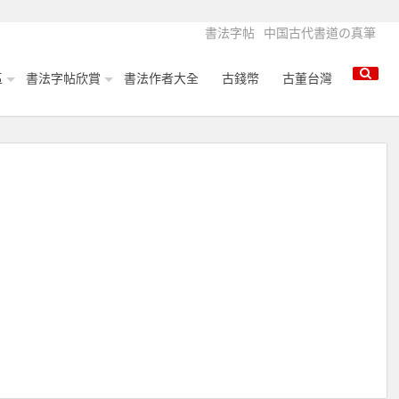
書法字帖
中国古代書道の真筆
區
書法字帖欣賞
書法作者大全
古錢幣
古董台灣