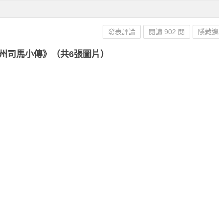
發表評論
閱讀 902 閱
隱藏邊
州司馬小傳》（共6張圖片）