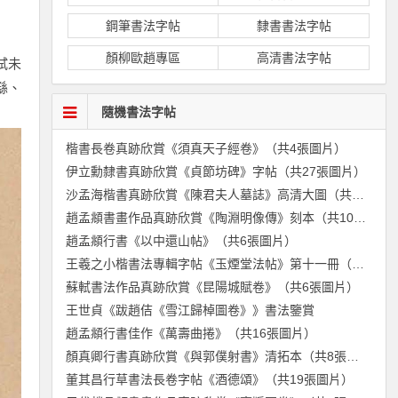
鋼筆書法字帖
隸書書法字帖
顏柳歐趙專區
高清書法字帖
試未
繇、
隨機書法字帖
楷書長卷真跡欣賞《須真天子經卷》（共4張圖片）
伊立勳隸書真跡欣賞《貞節坊碑》字帖（共27張圖片）
沙孟海楷書真跡欣賞《陳君夫人墓誌》高清大圖（共5張圖片）
趙孟頫書畫作品真跡欣賞《陶淵明像傳》刻本（共10張圖片）
趙孟頫行書《以中還山帖》（共6張圖片）
王羲之小楷書法專輯字帖《玉煙堂法帖》第十一冊（共30張圖片）
蘇軾書法作品真跡欣賞《昆陽城賦卷》（共6張圖片）
王世貞《跋趙佶《雪江歸棹圖卷》》書法鑒賞
趙孟頫行書佳作《萬壽曲捲》（共16張圖片）
顏真卿行書真跡欣賞《與郭僕射書》清拓本（共8張圖片）
董其昌行草書法長卷字帖《酒德頌》（共19張圖片）