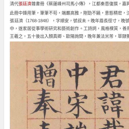
清代
張廷濟
雜書冊《蔡蓮峰州司馬小傳》，江都秦恩復撰，嘉
此冊中鋒用筆，筆筆不苟，端嚴高雅，剛勁不饒，意態精密，
張廷濟（1768-1848），字順安，號叔未。晚年眉長徑寸，
中，遂家居從事學術研究和藝術創作。工詩詞，風格樸質，善
王羲之，五十後出入顏真卿、歐陽詢間，晚年兼法米芾，草隸