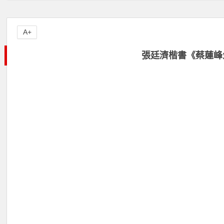
A+
張廷濟楷書《蔡蓮峰