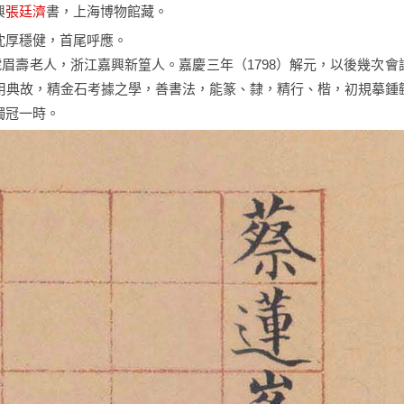
興
張廷濟
書，上海博物館藏。
沈厚穩健，首尾呼應。
晚號眉壽老人，浙江嘉興新篁人。嘉慶三年（1798）解元，以後幾次會
用典故，精金石考據之學，善書法，能篆、隸，精行、楷，初規摹鍾
獨冠一時。