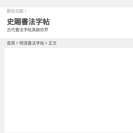
歡迎光臨！
史賜書法字帖
古代書法字帖真跡欣賞
首頁
明清書法字帖
正文